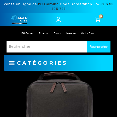
Vente en Ligne de
PC Gaming
Chez GamerShop -
+216 93
805 788
0
PC Gamer
Promos
Ecran
Marque
Vente Flash
Rechercher
CATÉGORIES