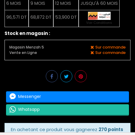
6 MOIS
9 MOIS
12 MOIS
JUSQU'À 60 MOIS
96,571 DT
68,872 DT
53,900 DT
Voir Conditions
Stock en magasin :
Sur commande
Magasin Menzah 5
Sur commande
Vente en Ligne
Messenger
Whatsapp
En achetant ce produit vous gagnerez
270 points
bonus
grâce à notre programme de fidélité.