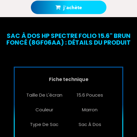
Votre panier totalisera
270 points bonus
.
j'achète
SAC À DOS HP SPECTRE FOLIO 15.6" BRUN
FONCÉ (8GF06AA) : DÉTAILS DU PRODUIT
Fiche technique
Taille De L'écran
15.6 Pouces
Couleur
Marron
Type De Sac
Sac À Dos