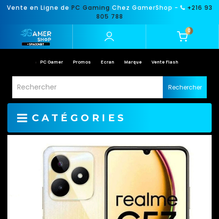
Vente en Ligne de
PC Gaming
Chez GamerShop -
+216 93
805 788
0
PC Gamer
Promos
Ecran
Marque
Vente Flash
Rechercher
CATÉGORIES