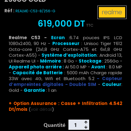
Réf :
REALME-C53-8/256-G
619,000 DT
TTC
Realme C53 -
Ecran
:6.74 pouces IPS LCD
1080x2400, 90 Hz -
Processeur
: Unisoc Tiger T612
Octa-core (2x1,8 GHz Cortex-A75 et 6x1,8 GHz
Cortex-A55) -
Système d’exploitation
: Android 13,
UI Realme UI -
Mémoire
: 8 Go -
Stockage
: 256Go -
Appareil photo arrière :
AI 50.0 MP -
Avant
: 8.0 MP
-
Capacité de Batterie
: 5000 mAh Charge rapide
33W avec 4G, Wifi et Bluetooth 5.2
-
Capteur
d’empreintes digitales
-
Double SIM
-
Couleur
:
Gold -
Garantie
: 1 an
+ Option Assurance : Casse + Infiltration 4.542
Dt/mois
(
voir détail
)
Quantité