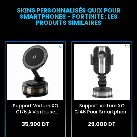
SKINS PERSONNALISÉS QUIX POUR
SMARTPHONES - FORTINITE : LES
PRODUITS SIMILAIRES
Support Voiture XO
Support Voiture XO
C176 A Ventouse
C146 Pour Smartphone
Manuelle Pour
Noir
35,900 DT
29,000 DT
Smartphone Noir
En stock
En stock