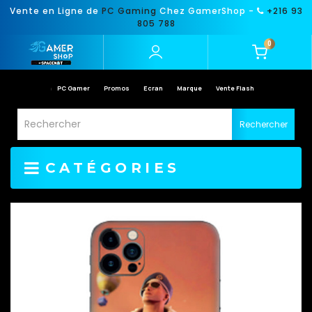
Vente en Ligne de
PC Gaming
Chez GamerShop -
+216 93
805 788
0
PC Gamer
Promos
Ecran
Marque
Vente Flash
Rechercher
CATÉGORIES