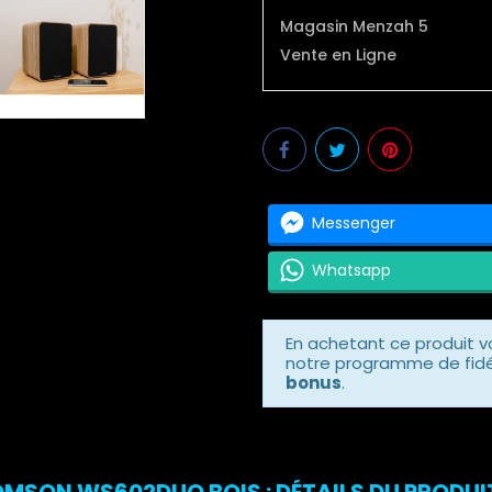
Magasin Menzah 5
Vente en Ligne
Messenger
Whatsapp
En achetant ce produit 
notre programme de fidél
bonus
.
HOMSON WS602DUO BOIS : DÉTAILS DU PRODUI