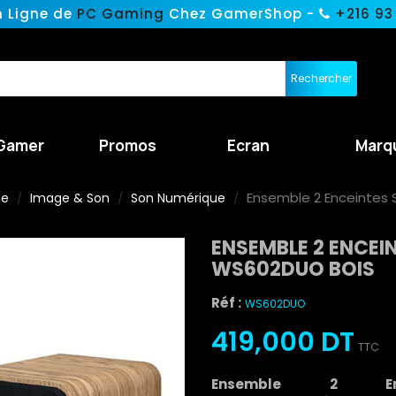
n Ligne de
PC Gaming
Chez GamerShop -
+216 93
Rechercher
Gamer
Promos
Ecran
Marq
Ensemble 2 Enceintes 
ne
Image & Son
Son Numérique
ENSEMBLE 2 ENCEI
WS602DUO BOIS
Réf :
WS602DUO
419,000 DT
TTC
Ensemble 2 En