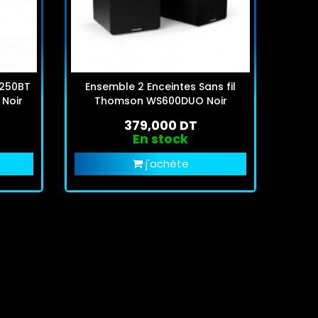
B250BT
Ensemble 2 Enceintes Sans fil
Plati
 Noir
Thomson WS600DUO Noir
379,000 DT
En stock
j'achète