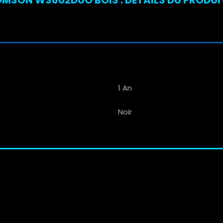
1 An
Noir