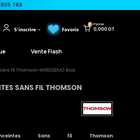
 805 788
0
Panier
S'inscrire
Favoris
0,000 DT
ue
Vente Flash
Sans fil Thomson WS602DUO Bois
NTES SANS FIL THOMSON
ceintes Sans fil Thomson