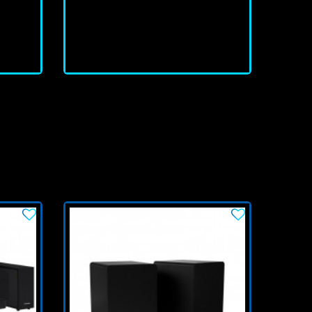
En stock
J'achète