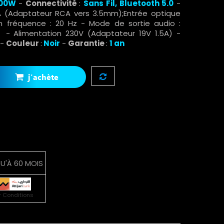
00
W
-
Connectivité
:
Sans Fil, Bluetooth 5.0
-
CA (Adaptateur RCA vers 3.5mm);Entrée optique
n fréquence : 20 Hz - Mode de sortie audio :
 - Alimentation 230V (Adaptateur 19V 1.5A) -
-
Couleur
:
Noir
-
Garantie
:
1 an
j'achète
U'À 60 MOIS
r Conditions