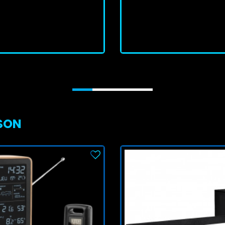
En stock
En stock
J'achète
J'achète
MSON