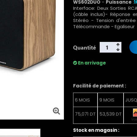
WS602DUO
-
Puissance
:
1
Interface: Deux Sorties R
(câble inclus)- Réponse e
Stéréo - Tension d'entrée
Télécommande -
Egaliseur
Quantité
En arrivage
Facilité de paiement :
6 MOIS
9 MOIS
JUSQ
75,071 DT
53,539 DT
Voi
Stock en magasin :