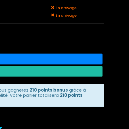
En arrivage
En arrivage
vous gagnerez
210 points bonus
grâce à
ité. Votre panier totalisera
210 points
T