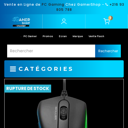
Vente en Ligne de
PC Gaming
Chez GamerShop -
+216 93
805 788
0
PC Gamer
Promos
Ecran
Marque
Vente Flash
Rechercher
CATÉGORIES
RUPTURE DE STOCK