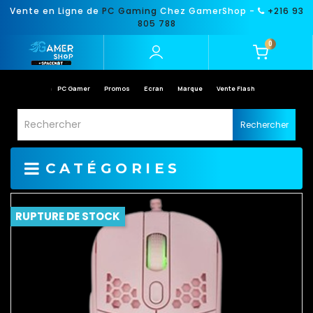
Vente en Ligne de
PC Gaming
Chez GamerShop -
+216 93
805 788
0
PC Gamer
Promos
Ecran
Marque
Vente Flash
Rechercher
CATÉGORIES
RUPTURE DE STOCK