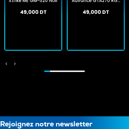
Xtrike ME GM-520 Noir
Advance GTA270 RGB
Noir
49,000 DT
49,000 DT
En stock
En stock
J'achète
J'achète
Rejoignez notre newsletter