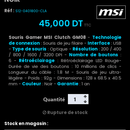
Réf :
S12-0401800-CLA
45,000 DT
TTC
Souris Gamer MSI Clutch GM08
-
Technologie
de connexion
: Souris de jeu filaire
-
Interface
: USB
-
Type de souris
: Optique -
Résolution
: 200 / 400
/ 800 / 1600 / 3200 DPI -
Nombre de boutons
:
6
-
Rétroéclairage
: Rétroéclairage LED Rouge-
Durée de vie des boutons : 10 millions de clics -
Longueur du câble : 1.8 M - Souris de jeu ultra-
légère
- Poids : 92g - Dimensions : 128 x 68.5 x 40.5
mm
-
Couleur
: Noir -
Garantie
: 1 an
Quantité
Rupture de stock
Stock en magasin :