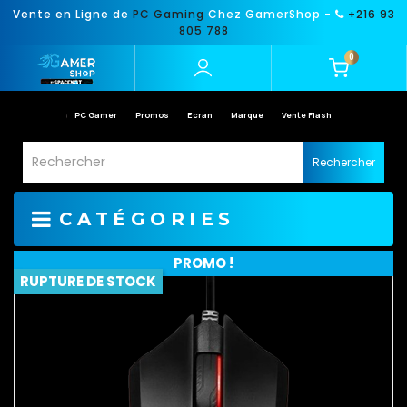
Vente en Ligne de
PC Gaming
Chez GamerShop -
+216 93
805 788
0
PC Gamer
Promos
Ecran
Marque
Vente Flash
Rechercher
CATÉGORIES
PROMO !
RUPTURE DE STOCK