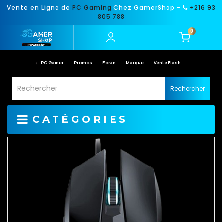
Vente en Ligne de
PC Gaming
Chez GamerShop -
+216 93
805 788
0
PC Gamer
Promos
Ecran
Marque
Vente Flash
Rechercher
CATÉGORIES