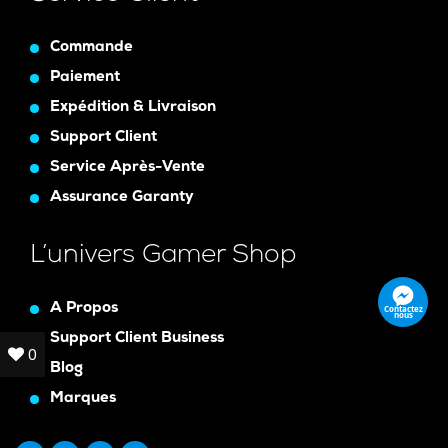
Commande
Paiement
Expédition & Livraison
Support Client
Service Après-Vente
Assurance Garanty
L’univers Gamer Shop
A Propos
Contactez
nous
Support Client Business
0
0
Blog
Marques