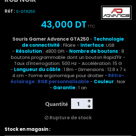
Réf :
S-GTA250
43,000 DT
TTC
Souris Gamer Advance GTA250
-
Technologie
de connectivité
: Filaire -
Interface
: USB
-
Résolution
: 4800 DPI -
Nombre de boutons
: 8
boutons programmable dont un bouton Rapid'Fir -
Taux d'interrogation: 500 Hz - Accélération: 15 G
-
Longueur du câble
: 1.8m - Dimensions : 12.8 x 7 x
4 cm - Forme ergonomique pour droitier -
Rétro-
éclairage : RGB personnalisable
-
Couleur
: Noir
-
Garantie
: 1 an
Quantité
Rupture de stock
Stock en magasin :