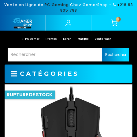
Vente en Ligne de
PC Gaming
Chez GamerShop -
+216 93
805 788
0
PC Gamer
Promos
Ecran
Marque
Vente Flash
Rechercher
CATÉGORIES
RUPTURE DE STOCK