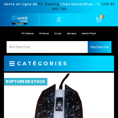
Vente en Ligne de
PC Gaming
Chez GamerShop -
+216 93
805 788
0
PC Gamer
Promos
Ecran
Marque
Vente Flash
Rechercher
CATÉGORIES
RUPTURE DE STOCK