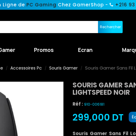
n Ligne de
PC Gaming
Chez GamerShop -
+216 93
Rechercher
Gamer
Promos
Ecran
Marq
Souris Gamer Sans Fil 
ne
Accessoires Pc
Souris Gamer
SOURIS GAMER SAN
LIGHTSPEED NOIR
Réf :
910-006181
299,000 DT
É
Souris Gamer Sans Fil L