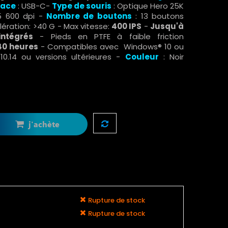
face
: USB-C-
Type de souris
: Optique Hero 25K
5 600 dpi -
Nombre de boutons
:
13 boutons
ération: >40 G - Max vitesse:
400 IPS
-
Jusqu'à
ntégrés
- Pieds en PTFE à faible friction
40 heures
- Compatibles avec Windows® 10 ou
 10.14 ou versions ultérieures -
Couleur
: Noir
j'achète
Rupture de stock
Rupture de stock