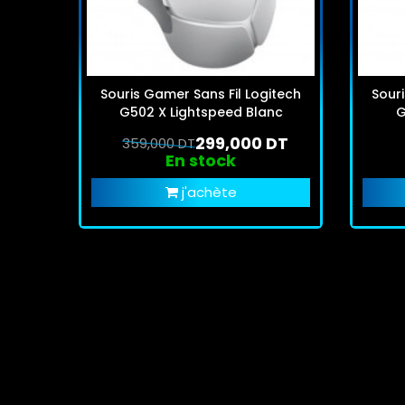
Souris Gamer Sans Fil Logitech
Souri
G502 X Lightspeed Blanc
G
299,000 DT
359,000 DT
En stock
j'achète