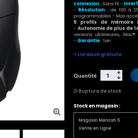
connexion
: Sans Fil
-
Inter
-
Résolution
: de 100 à 2
programmables
-
Max accél
5 profils de mémoire i
-
Autonomie de plus de 1
versions ultérieures, Mac®
-
Garantie
: 1an
+ Livraison gratuite
Quantité
Rupture de stock
Stock en magasin :
Magasin Menzah 5
Vente en Ligne