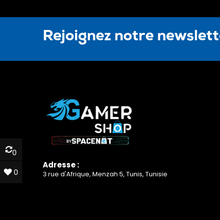
Rejoignez notre newslet
0
0
Adresse :
0
0
3 rue d'Afrique, Menzah 5, Tunis, Tunisie