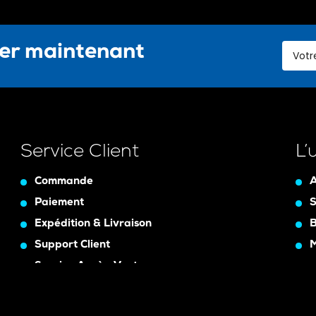
ter maintenant
Service Client
L’
Commande
A
Paiement
S
Expédition & Livraison
B
Support Client
Service Après-Vente
Assurance Garanty