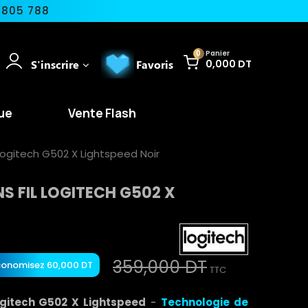
 805 788
0
Panier
S'inscrire
Favoris
0,000 DT
ue
Vente Flash
Logitech G502 X Lightspeed Noir
S FIL LOGITECH G502 X
359,000 DT
conomisez 60,000 DT
TTC
ogitech G502 X Lightspeed
-
Technologie de