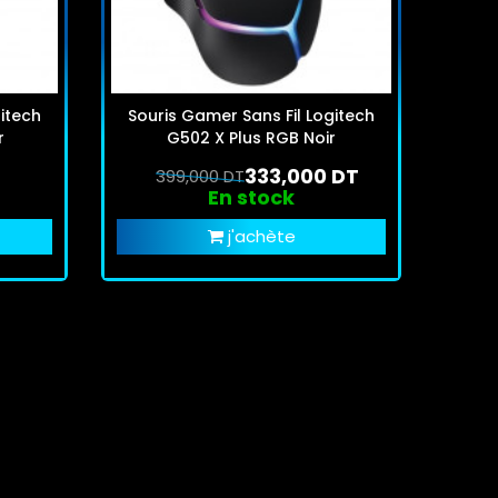
itech
Souris Gamer Sans Fil Logitech
r
G502 X Plus RGB Noir
333,000 DT
399,000 DT
En stock
j'achète