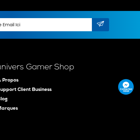
univers Gamer Shop
 Propos
Contactez
upport Client Business
nous
log
Marques