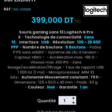
Réf :
910-005881
399,000 DT
TTC
Souris gaming sans fil Logitech G Pro
X
-
Technologie de connectivité
:
Sans
fil
-
Interface
:
USB
-
Résolution
:
100 – 25 600
PPP
-
Nombre de boutons
:
5
Boutons
- Patins
PTFE sans additif - Système de clic à tension -
Capteur: HERO - - Accélération max: >88 G -
Vitesse max: 400 IPS - Sans
lissage/accélération/filtrage - Taux de rapport USB:
1 000 Hz (1 ms) - Microprocesseur: ARM 32
bits-
Autonomie Mouvement constant : 70 h
-
Dimensions : 125 x 63.5 x 40 mm - Poids : 63 g
-
Couleur
:
Noir
-
Garantie
:
1 an
Quantité
Rupture de stock