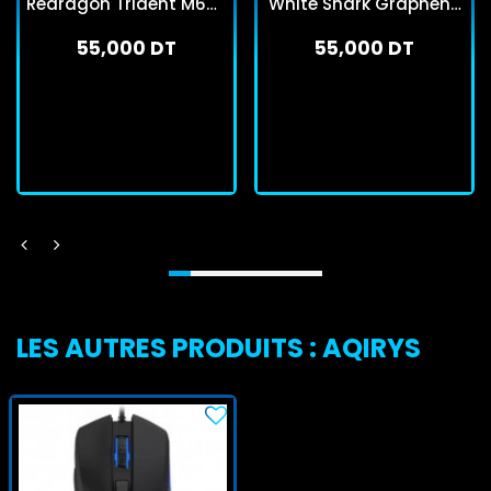
Redragon Trident M693
White Shark Graphène
RGB Noir
GM5014 Rose
55,000 DT
55,000 DT
En stock
En stock
J'achète
J'achète
LES AUTRES PRODUITS : AQIRYS