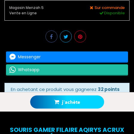
Sur commande
Magasin Menzah 5
Disponible
Vente en Ligne
Messenger
Whatsapp
En achetant ce produit vous gagnerez
32 points
bonus
grâce à notre programme de fidélité.
Votre panier totalisera
32 points bonus
.
j'achète
SOURIS GAMER FILAIRE AQIRYS ACRUX