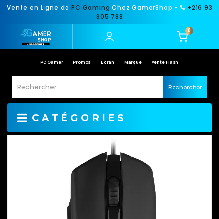
Vente en Ligne de
PC Gaming
Chez GamerShop -
+216 93
805 788
0
PC Gamer
Promos
Ecran
Marque
Vente Flash
Rechercher
CATÉGORIES