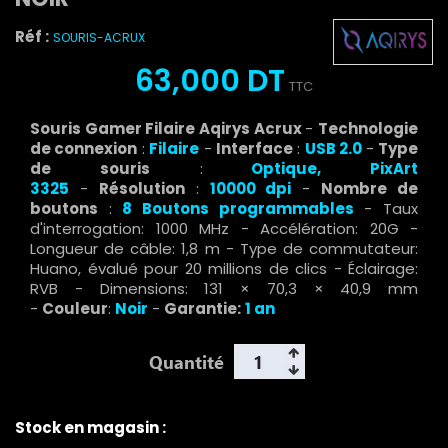
Réf :
SOURIS-ACRUX
63,000 DT
TTC
Souris Gamer Filaire Aqirys Acrux
-
Technologie
de connexion
:
Filaire
-
Interface
:
USB 2.0
-
Type
de souris
:
Optique, PixArt
3325
-
Résolution
:
10000 dpi
-
Nombre de
boutons
:
8 Boutons programmables
- Taux
d'interrogation: 1000 MHz - Accélération: 20G -
Longueur de câble: 1,8 m - Type de commutateur:
Huano, évalué pour 20 millions de clics - Éclairage:
RVB - Dimensions: 131 × 70,3 × 40,9 mm
-
Couleur
:
Noir
-
Garantie:
1 an
Quantité
Stock en magasin :