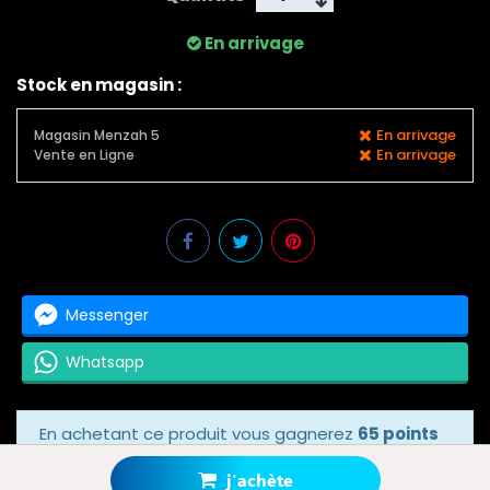
En arrivage
Stock en magasin :
En arrivage
Magasin Menzah 5
En arrivage
Vente en Ligne
Messenger
Whatsapp
En achetant ce produit vous gagnerez
65 points
bonus
grâce à notre programme de fidélité.
Votre panier totalisera
65 points bonus
.
j'achète