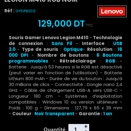
Réf :
GY51P83012
129,000 DT
TTC
Souris Gamer Lenovo Legion M410
-
Technologie
de connexion
:
Sans Fil
-
Interface
:
USB
2.0
-
Type de souris
:
Optique
-
Résolution
:
16
000 DPI
-
Nombre de boutons
:
6 Boutons
programmables
-
Rétroéclairage
:
RGB
-
Batterie : Jusqu’à 53 heures si le RGB est désactivé
(peut varier en fonction de l’utilisation) - Batterie
Lithium 800 mAh - Durée de vie du bouton : Jusqu’à
30 millions de clics - Connectivité : Dongle nano 2,4
GHz - Câble de chargement USB-A vers USB-C -
Longueur 180 cm - Systèmes d’exploitation
compatibles : Windows 10 ou version ultérieure -
Poids : 100 g - Dimensions : 127,79 x 65 x 39 mm
-
Couleur
:
Noir transparent
-
Garantie :
1 an
Quantité