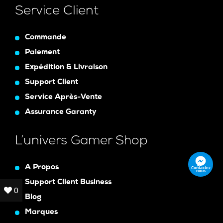
Service Client
Commande
Paiement
Expédition & Livraison
Support Client
Service Après-Vente
Assurance Garanty
L’univers Gamer Shop
A Propos
Contactez
nous
Support Client Business
0
0
Blog
Marques