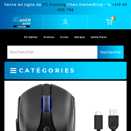
Vente en Ligne de
PC Gaming
Chez GamerShop -
+216 93
805 788
0
PC Gamer
Promos
Ecran
Marque
Vente Flash
Rechercher
CATÉGORIES