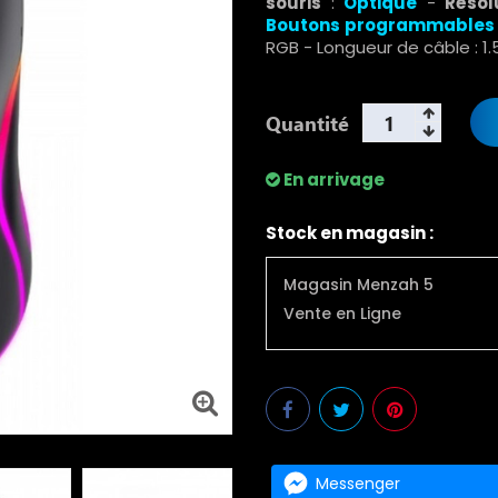
souris
:
Optique
-
Résol
Boutons programmables
RGB - Longueur de câble : 1
Quantité
En arrivage
Stock en magasin :
Magasin Menzah 5
Vente en Ligne
Messenger