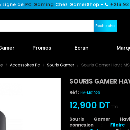
n Ligne de
PC Gaming
Chez GamerShop -
+216 93
Rechercher
Gamer
Promos
Ecran
Marq
Souris Gamer Havit MS
ne
Accessoires Pc
Souris Gamer
SOURIS GAMER HAV
Réf :
HV-MS1029
12,900 DT
TTC
Souris Gamer 
connexion
:
Filaire