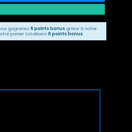
vous gagnerez
6 points bonus
grâce à notre
otre panier totalisera
6 points bonus
.