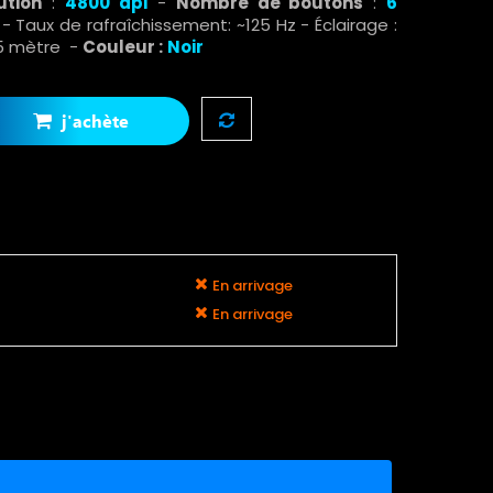
ution
:
4800 dpi
-
Nombre de boutons
:
6
- Taux de rafraîchissement: ~125 Hz - Éclairage :
.5 mètre -
Couleur :
Noir
j'achète
En arrivage
En arrivage