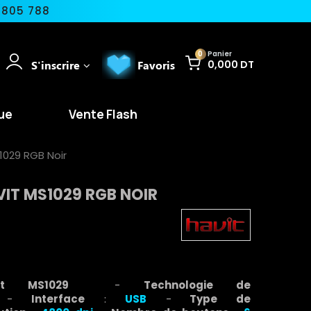
 805 788
0
Panier
S'inscrire
Favoris
0,000 DT
ue
Vente Flash
1029 RGB Noir
IT MS1029 RGB NOIR
Havit MS1029
-
Technologie de
-
Interface
:
USB
-
Type de