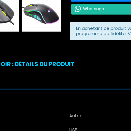
Whatsapp
En achetant ce produit 
programme de fidélité. V
IR : DÉTAILS DU PRODUIT
Autre
USB