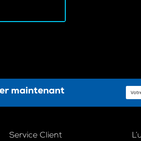
J'achète
ter maintenant
Service Client
L’