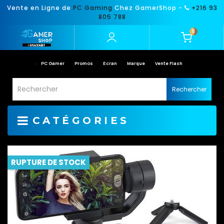
Vente en Ligne de
PC Gaming
Chez GamerShop -
+216 93
805 788
0
PC Gamer
Promos
Ecran
Marque
Vente Flash
Rechercher
CATÉGORIES
RUPTURE DE STOCK