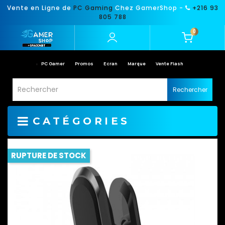
Vente en Ligne de
PC Gaming
Chez GamerShop -
+216 93
805 788
0
PC Gamer
Promos
Ecran
Marque
Vente Flash
Rechercher
CATÉGORIES
RUPTURE DE STOCK