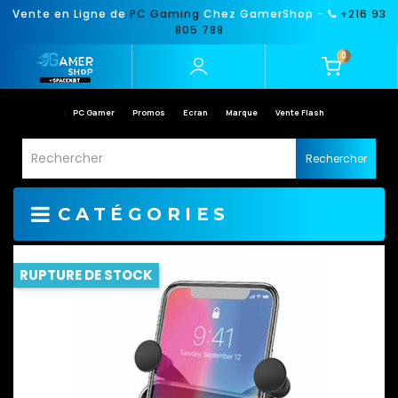
Vente en Ligne de
PC Gaming
Chez GamerShop -
+216 93
805 788
0
PC Gamer
Promos
Ecran
Marque
Vente Flash
Rechercher
CATÉGORIES
RUPTURE DE STOCK