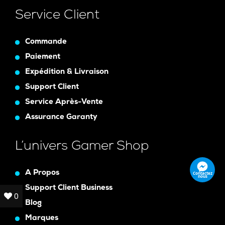
Service Client
Commande
Paiement
Expédition & Livraison
Support Client
Service Après-Vente
Assurance Garanty
L’univers Gamer Shop
A Propos
Contactez
nous
Support Client Business
0
0
Blog
Marques