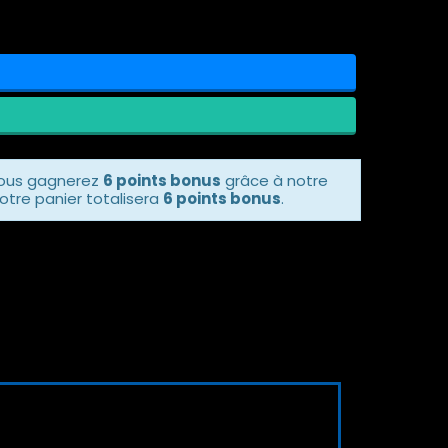
vous gagnerez
6 points bonus
grâce à notre
otre panier totalisera
6 points bonus
.