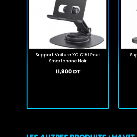
Support Voiture XO C151 Pour
Su
Smartphone Noir
11,900 DT
En stock
J'achète