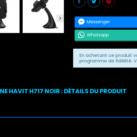
Messenger
Whatsapp
En achetant ce produit 
programme de fidélité. V
 HAVIT H717 NOIR : DÉTAILS DU PRODUIT