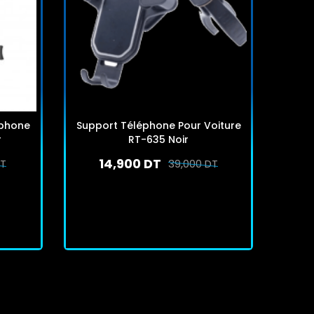
tphone
Support Téléphone Pour Voiture
r
RT-635 Noir
14,900 DT
DT
39,000 DT
En stock
J'achète