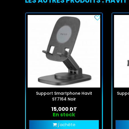
LES AUTRES PRODUITS : HAVIT
Support Smartphone Havit
Suppo
ST7164 Noir
15,000 DT
En stock
j'achète