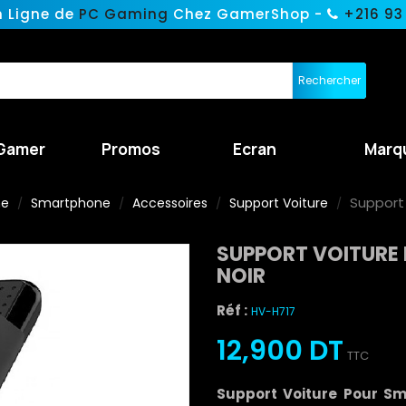
n Ligne de
PC Gaming
Chez GamerShop -
+216 93
Rechercher
Gamer
Promos
Ecran
Marq
Support 
ne
Smartphone
Accessoires
Support Voiture
SUPPORT VOITURE
NOIR
Réf :
HV-H717
12,900 DT
TTC
Support Voiture Pour Sm