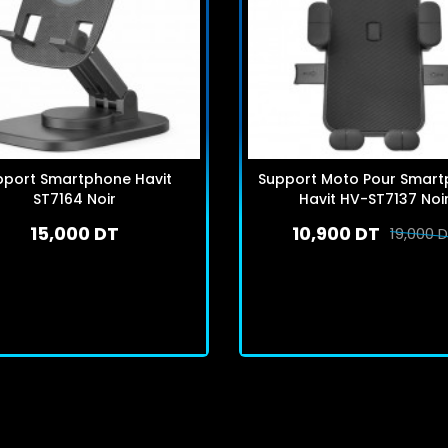
pport Smartphone Havit
Support Moto Pour Smar
ST7164 Noir
Havit HV-ST7137 Noi
15,000 DT
10,900 DT
19,000 
En stock
En stock
J'achète
J'achète