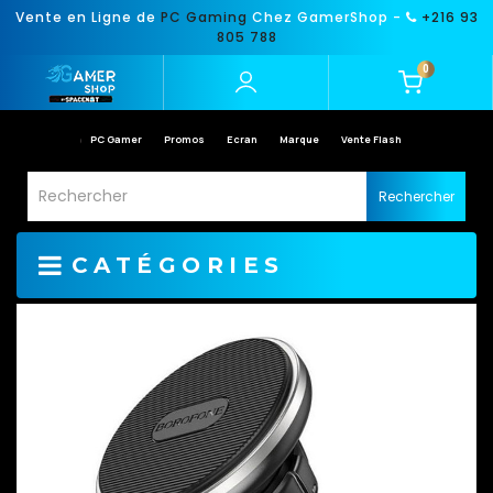
Vente en Ligne de
PC Gaming
Chez GamerShop -
+216 93
805 788
0
PC Gamer
Promos
Ecran
Marque
Vente Flash
Rechercher
CATÉGORIES