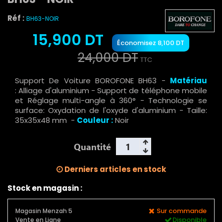
Réf :
BH63-NOIR
15,900 DT
Économisez 8,100 DT
24,000 DT
TTC
Support De Voiture BOROFONE BH63 -
Matériau
:
Alliage d'aluminium
-
Support de téléphone mobile
et Réglage multi-angle à 360° - Technologie se
surface: Oxydation de l'oxyde d'aluminium - Taille:
35x35x48 mm
-
Couleur :
Noir
Quantité
Derniers articles en stock
Stock en magasin :
Sur commande
Magasin Menzah 5
Disponible
Vente en Ligne