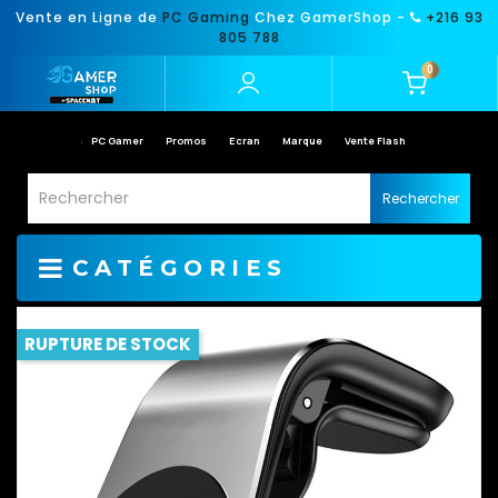
Vente en Ligne de
PC Gaming
Chez GamerShop -
+216 93
805 788
0
PC Gamer
Promos
Ecran
Marque
Vente Flash
Rechercher
CATÉGORIES
RUPTURE DE STOCK