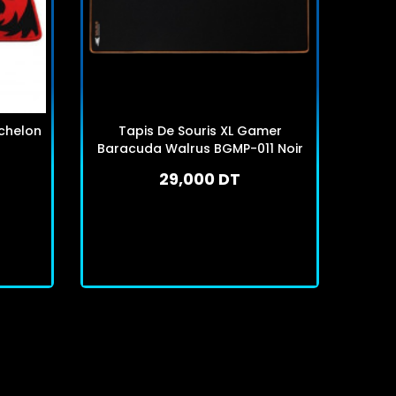
chelon
Tapis De Souris XL Gamer
Tapi
Baracuda Walrus BGMP-011 Noir
29,000 DT
En stock
J'achète