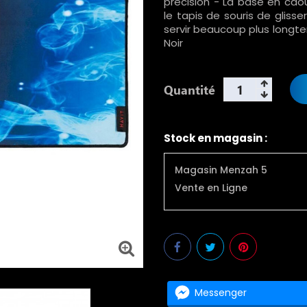
précision - La base en c
le tapis de souris de gliss
servir beaucoup plus longt
Noir
Quantité
Stock en magasin :
Magasin Menzah 5
Vente en Ligne
Messenger