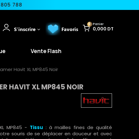
 805 788
0
Panier
S'inscrire
Favoris
0,000 DT
ue
Vente Flash
Gamer Havit XL MP845 Noir
ER HAVIT XL MP845 NOIR
 XL MP845 -
Tissu
: à mailles fines de qualité
otre souris de se déplacer en douceur et avec