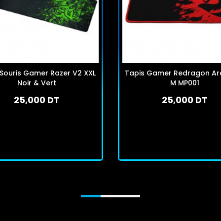
 Souris Gamer Razer V2 XXL
Tapis Gamer Redragon Ar
Noir & Vert
M MP001
25,000 DT
25,000 DT
En stock
En stock
J'achète
J'achète