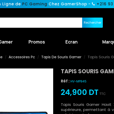
n Ligne de
PC Gaming
Chez GamerShop -
+216 93
Rechercher
Gamer
Promos
Ecran
Marq
Tapis Souris 
ne
Accessoires Pc
Tapis De Souris Gamer
TAPIS SOURIS GAM
Réf :
HV-MP845
24,900 DT
TTC
Tapis Souris Gamer Havit
supérieure, permettant à v