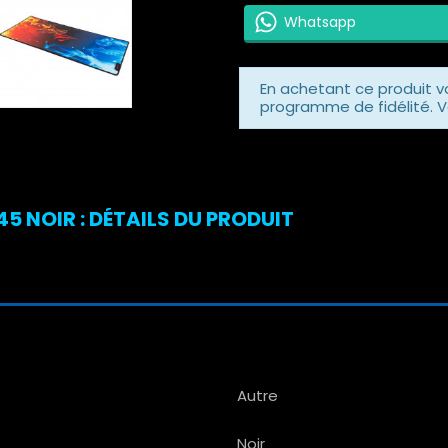
Whatsapp
En achetant ce produit 
programme de fidélité. V
5 NOIR : DÉTAILS DU PRODUIT
Autre
Noir