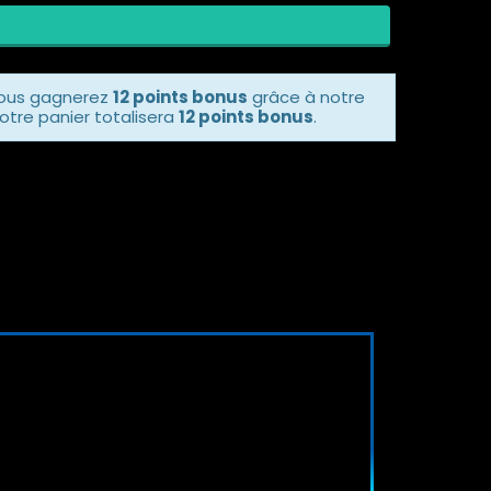
vous gagnerez
12 points bonus
grâce à notre
otre panier totalisera
12 points bonus
.