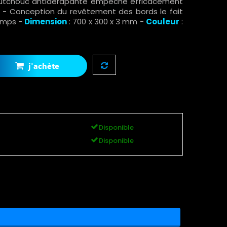
aoutchouc antidérapante empêche efficacement
er - Conception du revêtement des bords le fait
emps -
Dimension
: 700 x 300 x 3 mm -
Couleur
:
j'achète
Disponible
Disponible