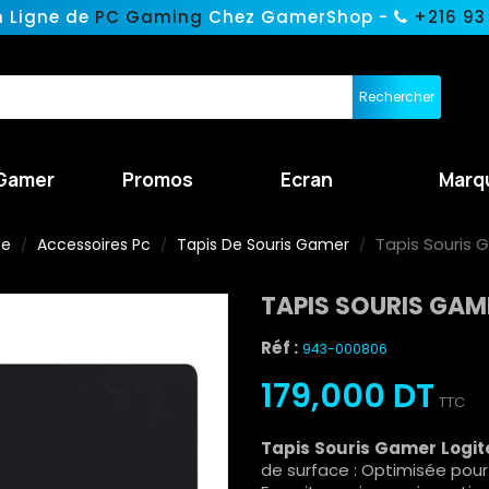
n Ligne de
PC Gaming
Chez GamerShop -
+216 93
Rechercher
Gamer
Promos
Ecran
Marq
Tapis Souris 
ne
Accessoires Pc
Tapis De Souris Gamer
TAPIS SOURIS GAM
Réf :
943-000806
179,000 DT
TTC
Tapis Souris Gamer Logi
de surface : Optimisée pour 