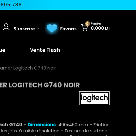
 805 788
0
Panier
S'inscrire
Favoris
0,000 DT
ue
Vente Flash
Gamer Logitech G740 Noir
ER LOGITECH G740 NOIR
tech G740
-
Dimensions
:
400x460 mm - Friction
les jeux à faible résolution - Texture de surface :