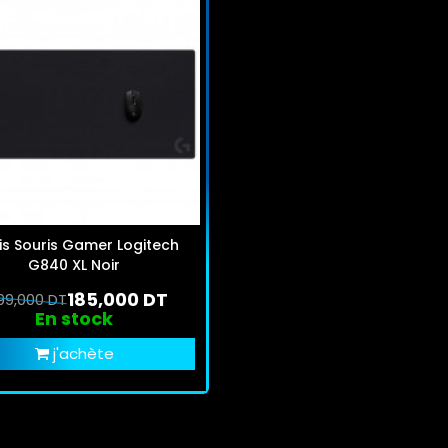
is Souris Gamer Logitech
G840 XL Noir
185,000 DT
99,000 DT
En stock
j'achète