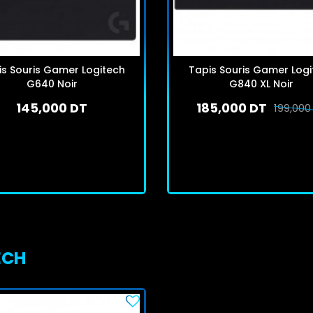
is Souris Gamer Logitech
Tapis Souris Gamer Logi
G640 Noir
G840 XL Noir
145,000 DT
185,000 DT
199,000
En stock
En stock
J'achète
J'achète
ECH