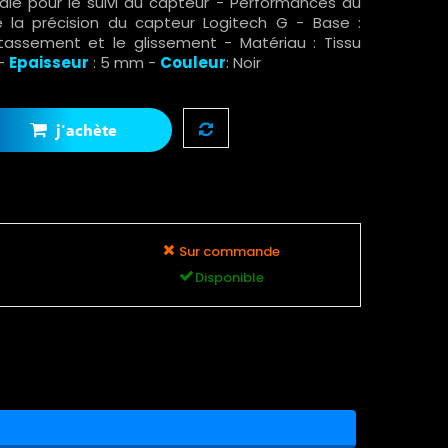
ale pour le suivi du capteur - Performances du
 la précision du capteur Logitech G - Base :
assement et le glissement - Matériau : Tissu
 -
Epaisseur
: 5 mm -
Couleur
: Noir
j'achète
Sur commande
Disponible