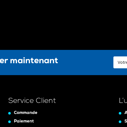
ter maintenant
Service Client
L’
Commande
A
Paiement
S