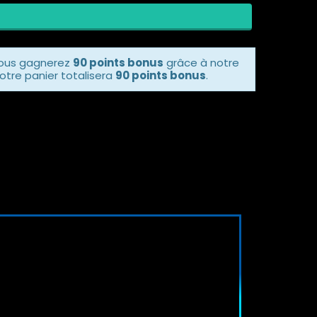
vous gagnerez
90 points bonus
grâce à notre
otre panier totalisera
90 points bonus
.