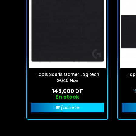
Tapis Souris Gamer Logitech
Tap
G640 Noir
145,000 DT
1
En stock
j'achète