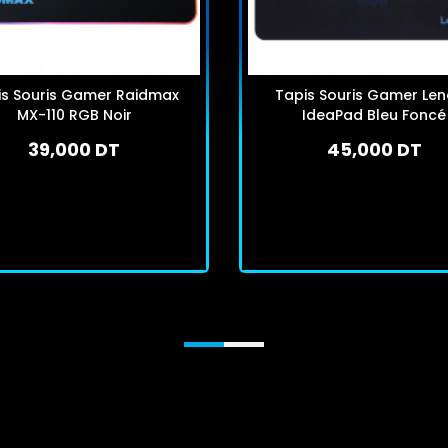
is Souris Gamer Raidmax
Tapis Souris Gamer Le
MX-110 RGB Noir
IdeaPad Bleu Foncé
39,000 DT
45,000 DT
En stock
En stock
J'achète
J'achète