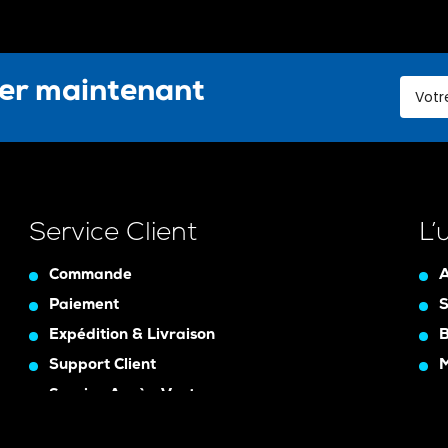
ter maintenant
Service Client
L’
Commande
A
Paiement
S
Expédition & Livraison
B
Support Client
Service Après-Vente
Assurance Garanty