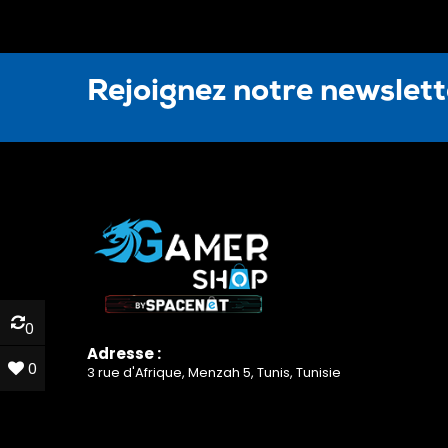
Rejoignez notre newslet
0
0
Adresse :
0
0
3 rue d'Afrique, Menzah 5, Tunis, Tunisie