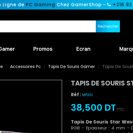
n Ligne de
PC Gaming
Chez GamerShop -
+216 93
Rechercher
Gamer
Promos
Ecran
Marq
Tapis De Sour
ne
Accessoires Pc
Tapis De Souris Gamer
TAPIS DE SOURIS 
Réf :
MP301
38,500 DT
TTC
Tapis De Souris Star Wa
RGB - Epaisseur : 4 mm - 