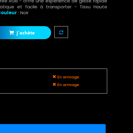
rée RGB - offre une expérience de glisse rapide
atique et facile à transporter - Tissu Haute
Couleur
: Noir
j'achète
En arrivage
En arrivage