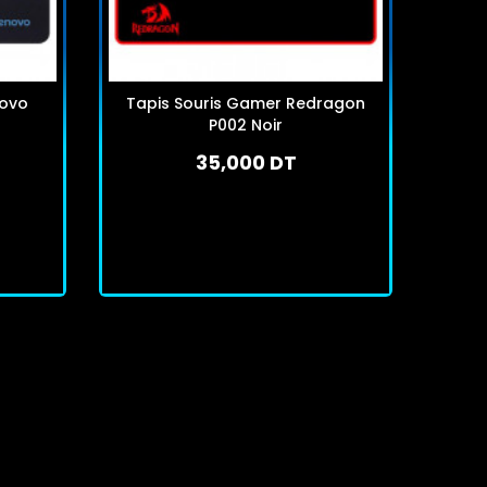
novo
Tapis Souris Gamer Redragon
Tap
P002 Noir
Wal
35,000 DT
En stock
J'achète