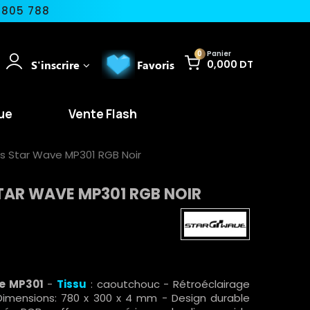
 805 788
0
Panier
S'inscrire
Favoris
0,000 DT
ue
Vente Flash
is Star Wave MP301 RGB Noir
STAR WAVE MP301 RGB NOIR
ve MP301
-
Tissu
: caoutchouc - Rétroéclairage
Dimensions: 780 x 300 x 4 mm - Design durable