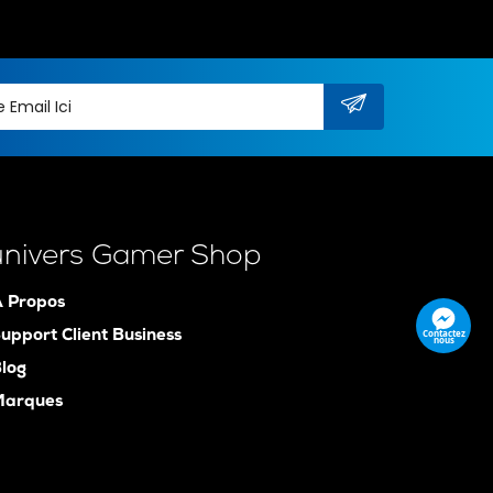
univers Gamer Shop
 Propos
Contactez
upport Client Business
nous
log
Marques