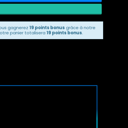
vous gagnerez
19 points bonus
grâce à notre
otre panier totalisera
19 points bonus
.