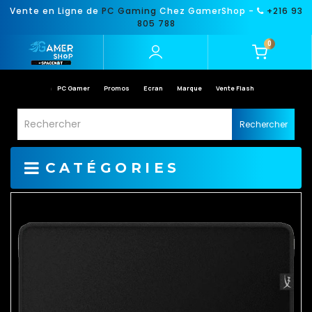
Vente en Ligne de
PC Gaming
Chez GamerShop -
+216 93
805 788
0
PC Gamer
Promos
Ecran
Marque
Vente Flash
Rechercher
CATÉGORIES