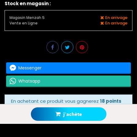
Stock en magasin :
En arrivage
Magasin Menzah 5
En arrivage
Vente en Ligne
Messenger
Whatsapp
En achetant ce produit vous gagnerez
18 points
bonus
grâce à notre programme de fidélité.
Votre panier totalisera
18 points bonus
.
j'achète