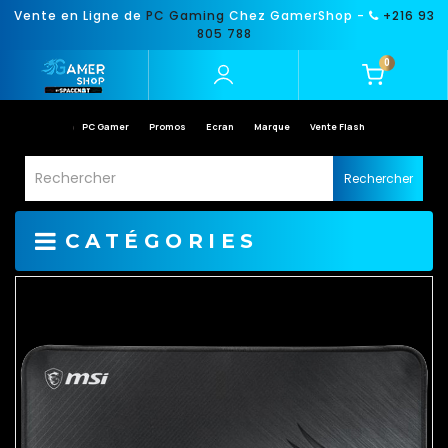
Vente en Ligne de
PC Gaming
Chez GamerShop -
+216 93
805 788
0
PC Gamer
Promos
Ecran
Marque
Vente Flash
Rechercher
CATÉGORIES