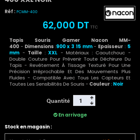
Réf :
PCMM-400
62,000 DT
TTC
Tapis Souris Gamer Nacon MM-
400
-
Dimensions
:
900 x 3
15 mm
-
Epaisseur
:
5
mm
-
Taille
:
XXL
- Matériaux : Caoutchouc -
Double Couture Pour Prévenir Toute Déchirure Du
Tapis - Revêtement À Tissage Texturé Pour Une
Précision Irréprochable Et Des Mouvements Plus
Fluides - Compatible Avec Tous Les Capteurs Et
Toutes Les Sensibilités De Souris -
Couleur
:
Noir
Quantité
En arrivage
Stock en magasin :