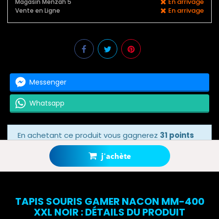
En arrivage
Magasin Menzah 5
En arrivage
Vente en Ligne
Messenger
Whatsapp
En achetant ce produit vous gagnerez
31 points
bonus
grâce à notre programme de fidélité.
Votre panier totalisera
31 points bonus
.
j'achète
TAPIS SOURIS GAMER NACON MM-400
XXL NOIR : DÉTAILS DU PRODUIT