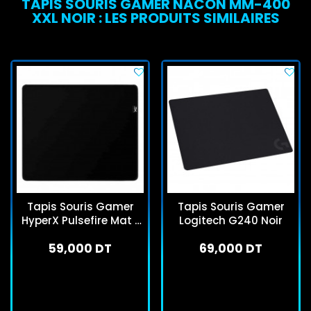
TAPIS SOURIS GAMER NACON MM-400
XXL NOIR : LES PRODUITS SIMILAIRES
Tapis Souris Gamer
Tapis Souris Gamer
HyperX Pulsefire Mat L
Logitech G240 Noir
Noir
59,000 DT
69,000 DT
En stock
En stock
J'achète
J'achète