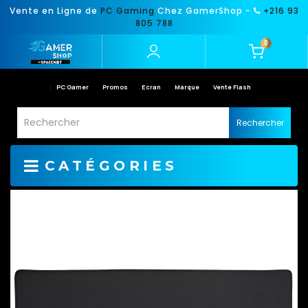
Vente en Ligne de
PC Gaming
Chez GamerShop -
+216 93
805 788
0
PC Gamer
Promos
Ecran
Marque
Vente Flash
Rechercher
CATÉGORIES