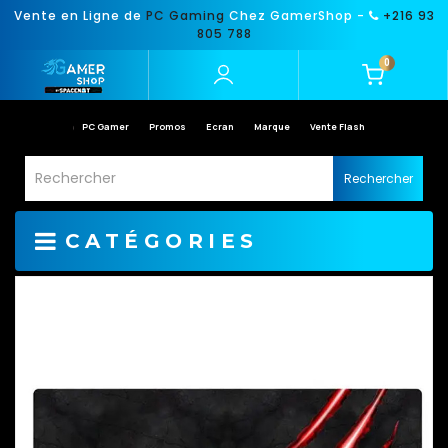
Vente en Ligne de
PC Gaming
Chez GamerShop -
+216 93
805 788
0
PC Gamer
Promos
Ecran
Marque
Vente Flash
Rechercher
CATÉGORIES