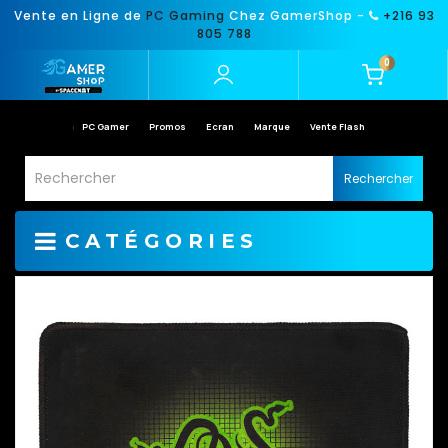
Vente en Ligne de
PC Gaming
Chez GamerShop -
+216 93
805 788
0
PC Gamer
Promos
Ecran
Marque
Vente Flash
Rechercher
CATÉGORIES