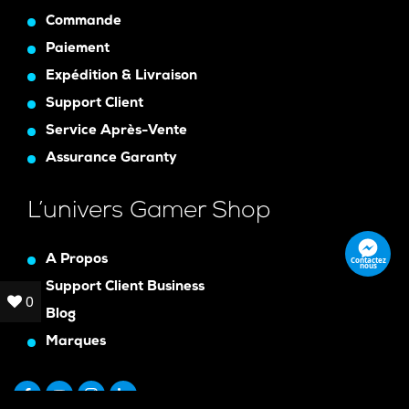
Commande
Paiement
Expédition & Livraison
Support Client
Service Après-Vente
Assurance Garanty
L’univers Gamer Shop
A Propos
Contactez
nous
Support Client Business
0
0
Blog
Marques