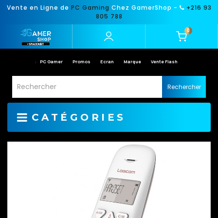
Vente en Ligne de
PC Gaming
Chez GamerShop -
+216 93
805 788
0
PC Gamer
Promos
Ecran
Marque
Vente Flash
Rechercher
CATÉGORIES