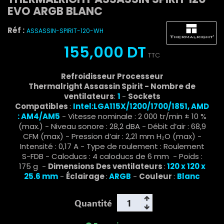
EVO ARGB BLANC
Réf :
ASSASSIN-SPIRIT-120-WH
155,000 DT
TTC
Refroidisseur Processeur
Thermalright Assassin Spirit -
Nombre de
ventilateurs
:
1
-
Sockets
Compatibles
:
Intel:
LGA115X/1200/1700/1851
,
AMD
: AM4/AM5
- Vitesse nominale : 2 000 tr/min ± 10 %
(max.) - Niveau sonore : 28,2 dBA - Débit d’air : 68,9
CFM (max) - Pression d’air : 2,21 mm H₂O (max) -
Intensité : 0,17 A - Type de roulement : Roulement
S-FDB - Caloducs : 4 caloducs de 6 mm - Poids :
175 g -
Dimensions Des ventilateurs
:
120 x 120 x
25.6 mm
-
Éclairage
:
ARGB
-
Couleur
:
Blanc
Quantité