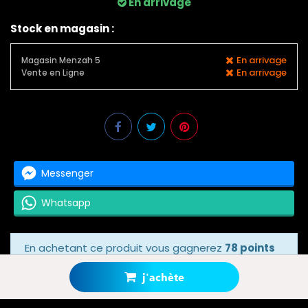
En arrivage
Stock en magasin :
En arrivage
Magasin Menzah 5
En arrivage
Vente en Ligne
Messenger
Whatsapp
En achetant ce produit vous gagnerez
78 points
bonus
grâce à notre programme de fidélité.
Votre panier totalisera
78 points bonus
.
j'achète