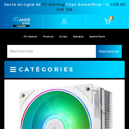
Vente en Ligne de
PC Gaming
Chez GamerShop -
+216 93
805 788
0
PC Gamer
Promos
Ecran
Marque
Vente Flash
Rechercher
CATÉGORIES