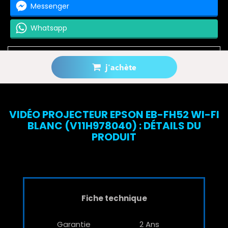
Messenger
Whatsapp
j'achète
Prévenez-moi lorsque le produit est disponible
VIDÉO PROJECTEUR EPSON EB-FH52 WI-FI
BLANC (V11H978040) : DÉTAILS DU
PRODUIT
Fiche technique
Garantie
2 Ans