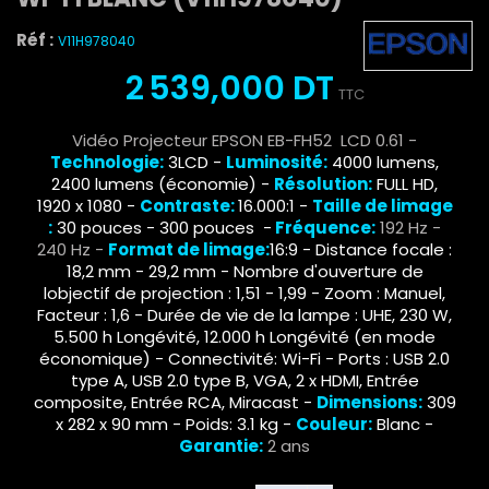
Réf :
V11H978040
2 539,000 DT
TTC
Vidéo Projecteur EPSON EB-FH52 LCD 0.61 -
Technologie:
3LCD -
Luminosité:
4000 lumens,
2400 lumens (économie) -
Résolution:
FULL HD,
1920 x 1080 -
Contraste:
16.000:1 -
Taille de limage
:
30 pouces - 300 pouces -
Fréquence:
192 Hz -
240 Hz -
Format de limage:
16:9
- Distance focale :
18,2 mm - 29,2 mm - Nombre d'ouverture de
lobjectif de projection : 1,51 - 1,99 - Zoom : Manuel,
Facteur : 1,6 - Durée de vie de la lampe : UHE, 230 W,
5.500 h Longévité, 12.000 h Longévité (en mode
économique) - Connectivité: Wi-Fi - Ports : USB 2.0
type A, USB 2.0 type B, VGA, 2 x HDMI, Entrée
composite, Entrée RCA, Miracast -
Dimensions:
309
x 282 x 90 mm - Poids: 3.1 kg -
Couleur:
Blanc -
Garantie:
2 ans