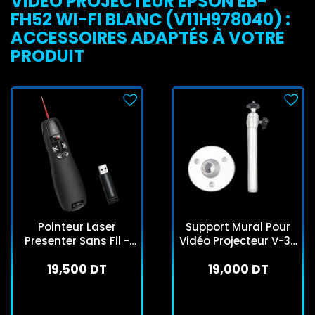
VIDÉO PROJECTEUR EPSON EB-
FH52 WI-FI BLANC (V11H978040) :
ACCESSOIRES ADAPTÉS À VOTRE
PRODUIT
Pointeur Laser
Support Mural Pour
Presenter Sans Fil -
Vidéo Projecteur V-36
Noir
Silver
19,500 DT
19,000 DT
En stock
En arrivage