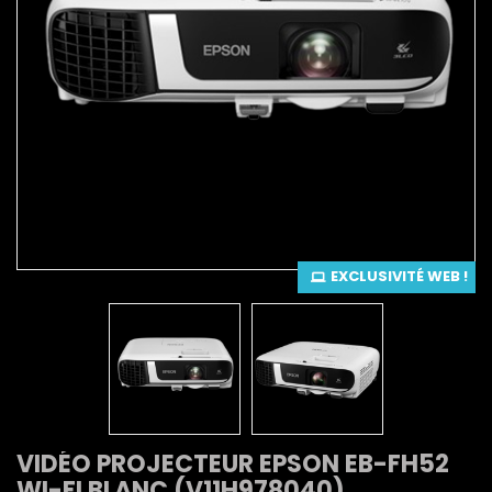
EXCLUSIVITÉ WEB !
VIDÉO PROJECTEUR EPSON EB-FH52
WI-FI BLANC (V11H978040)