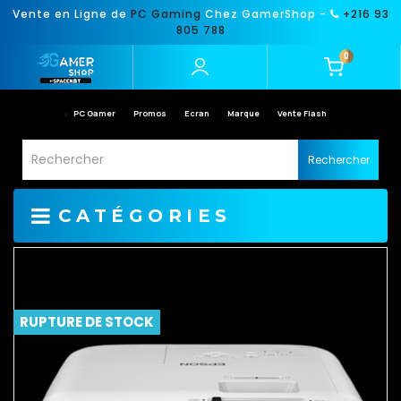
Vente en Ligne de
PC Gaming
Chez GamerShop -
+216 93
805 788
0
PC Gamer
Promos
Ecran
Marque
Vente Flash
Rechercher
CATÉGORIES
RUPTURE DE STOCK