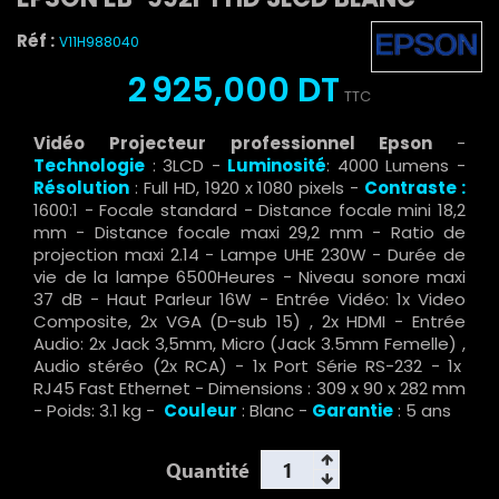
Réf :
V11H988040
2 925,000 DT
TTC
Vidéo Projecteur professionnel Epson
-
Technologie
: 3LCD -
Luminosité
: 4000 Lumens -
Résolution
: Full HD, 1920 x 1080 pixels -
Contraste :
1600:1 - Focale standard - Distance focale mini 18,2
mm - Distance focale maxi 29,2 mm - Ratio de
projection maxi 2.14 - Lampe UHE 230W - Durée de
vie de la lampe 6500Heures - Niveau sonore maxi
37 dB - Haut Parleur 16W - Entrée Vidéo: 1x Video
Composite, 2x VGA (D-sub 15) , 2x HDMI - Entrée
Audio: 2x Jack 3,5mm, Micro (Jack 3.5mm Femelle) ,
Audio stéréo (2x RCA) - 1x Port Série RS-232 - 1x
RJ45 Fast Ethernet - Dimensions : 309‎ x 90 x 282 mm
- Poids: 3.1 kg -
Couleur
: Blanc -
Garantie
: 5 ans
Quantité