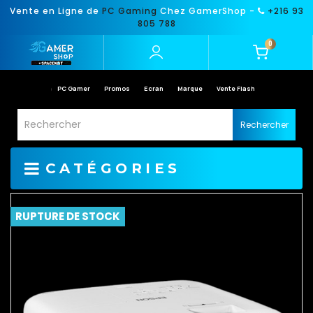
Vente en Ligne de
PC Gaming
Chez GamerShop -
+216 93
805 788
0
PC Gamer
Promos
Ecran
Marque
Vente Flash
Rechercher
CATÉGORIES
RUPTURE DE STOCK