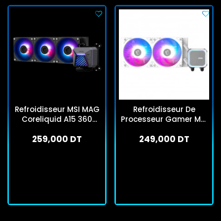
Refroidisseur MSI MAG
Refroidisseur De
Coreliquid A15 360
Processeur Gamer MSI
ARGB Noir
MAG Coreliquid A13 240
259,000 DT
249,000 DT
Blanc
En stock
En stock
J'achète
J'achète