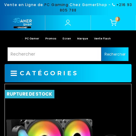
Vente en Ligne de
PC Gaming
Chez GamerShop -
+216 93
805 788
0
PC Gamer
Promos
Ecran
Marque
Vente Flash
Rechercher
CATÉGORIES
RUPTURE DE STOCK