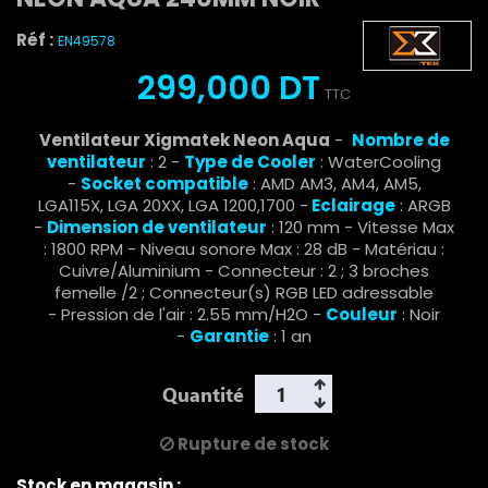
Réf :
EN49578
299,000 DT
TTC
Ventilateur Xigmatek Neon Aqua
-
Nombre de
ventilateur
: 2 -
Type de Cooler
: WaterCooling
-
Socket compatible
: AMD AM3, AM4, AM5,
LGA115X, LGA 20XX, LGA 1200,1700 -
Eclairage
: ARGB
-
Dimension de ventilateur
: 120 mm - Vitesse Max
: 1800 RPM - Niveau sonore Max : 28 dB - Matériau :
Cuivre/Aluminium - Connecteur : 2 ; 3 broches
femelle /2 ; Connecteur(s) RGB LED adressable
- Pression de l'air : 2.55 mm/H2O -
Couleur
: Noir
-
Garantie
: 1 an
Quantité
Rupture de stock
Stock en magasin :