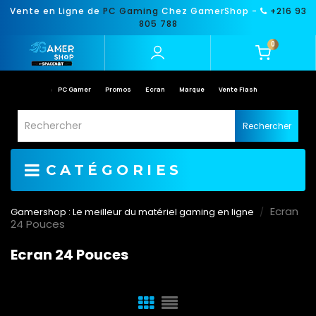
Vente en Ligne de
PC Gaming
Chez GamerShop -
+216 93
805 788
0
PC Gamer
Promos
Ecran
Marque
Vente Flash
Rechercher
CATÉGORIES
Ecran
Gamershop : Le meilleur du matériel gaming en ligne
24 Pouces
Ecran 24 Pouces