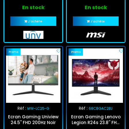
En stock
En stock
J'achète
J'achète
Promo
Promo
Réf :
Réf :
MW-LC25-G
68CBGAC2EU
Ecran Gaming Uniview
Ecran Gaming Lenovo
24.5" FHD 200Hz Noir
Legion R24s 23.8'' FHD
144Hz IPS Noir