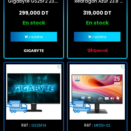
Gigabyte GS25F2 23.8''
Redragon Azur 23.8"
Full HD 144Hz IPS Noir
LED Full HD 180Hz Noir
299,000 DT
319,000 DT
(GM24X5IPS)
En stock
En stock
J'achète
J'achète
Réf :
Réf :
GS25F14
MP251-E2