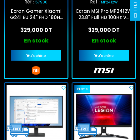
FILTRE
Réf :
Réf :
57900
MP2412W
Ecran Gamer Xiaomi
Ecran MSI Pro MP2412W
G24i EU 24" FHD 180Hz
23.8'' Full HD 100Hz VA
Noir
Blanc
329,000 DT
329,000 DT
En stock
En stock
J'achète
J'achète
Promo