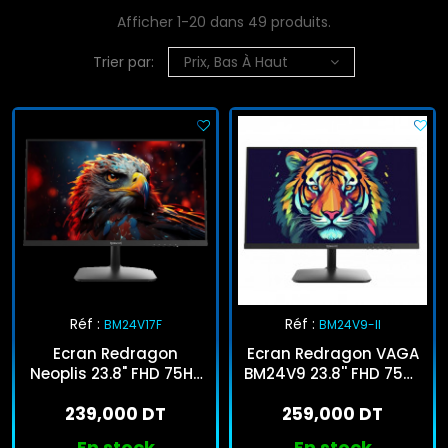
Afficher 1-20 dans 49 produits.
Trier par:
Prix, Bas À Haut
Réf :
Réf :
BM24V17F
BM24V9-II
Ecran Redragon
Ecran Redragon VAGA
Neoplis 23.8" FHD 75Hz
BM24V9 23.8'' FHD 75Hz
VA Noir
- Noir
239,000 DT
259,000 DT
En stock
En stock