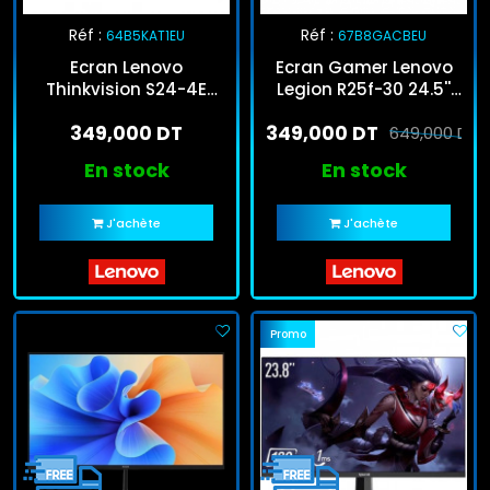
Réf :
Réf :
64B5KAT1EU
67B8GACBEU
Ecran Lenovo
Ecran Gamer Lenovo
Thinkvision S24-4E
Legion R25f-30 24.5''
23.8'' FHD 100Hz IPS Noir
Full HD 240Hz VA Noir
349,000 DT
349,000 DT
649,000 DT
En stock
En stock
J'achète
J'achète
Promo