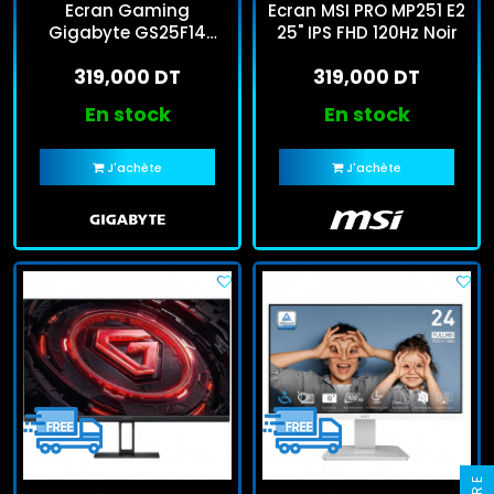
Ecran Gaming
Ecran MSI PRO MP251 E2
Gigabyte GS25F14
25" IPS FHD 120Hz Noir
24.5'' FHD 144Hz IPS
319,000 DT
319,000 DT
Noir
En stock
En stock
J'achète
J'achète