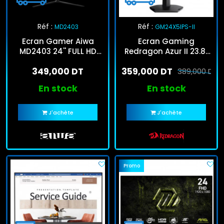
Réf :
Réf :
MD2403
GM24X5IPS-II
Ecran Gamer Aiwa
Ecran Gaming
MD2403 24'' FULL HD
Redragon Azur II 23.8"
180Hz Noir
FHD IPS 180Hz Noir
349,000 DT
359,000 DT
389,000 DT
En stock
En stock
J'achète
J'achète
Promo