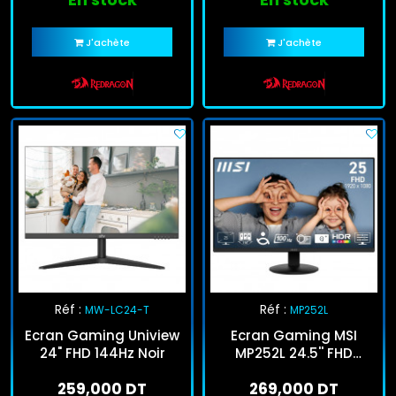
J'achète
J'achète
Réf :
Réf :
MW-LC24-T
MP252L
Ecran Gaming Uniview
Ecran Gaming MSI
24" FHD 144Hz Noir
MP252L 24.5'' FHD
100Hz IPS Noir
259,000 DT
269,000 DT