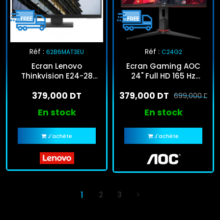
Réf :
Réf :
62B6MAT3EU
C24G2
Ecran Lenovo
Ecran Gaming AOC
Thinkvision E24-28
24" Full HD 165 Hz
23.8'' FHD 60Hz IPS Noir
Curved 1500R (C24G2)
379,000 DT
379,000 DT
699,000 DT
En stock
En stock
J'achète
J'achète
1
2
3