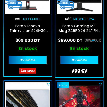
Réf :
Réf :
63DEKAT3EU
MAG245F-X24
Ecran Lenovo
Ecran Gaming MSI
Thinkvision S24i-30
Mag 245F X24 24'' FHD
23.8'' FHD 100Hz IPS Noir
240Hz Fast IPS Noir
369,000 DT
369,000 DT
399,000 DT
En stock
En stock
J'achète
J'achète
Promo