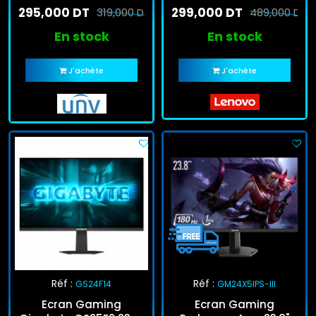
295,000 DT
299,000 DT
319,000 DT
489,000 DT
En stock
En stock
J'achète
J'achète
Réf :
Réf :
GS24F14
GM24X5IPS-III
Ecran Gaming
Ecran Gaming