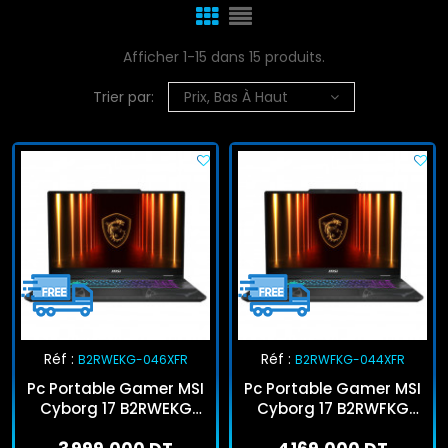
Afficher 1-15 dans 15 produits.
Trier par:
Prix, Bas À Haut
Réf :
Réf :
B2RWEKG-046XFR
B2RWFKG-044XFR
Pc Portable Gamer MSI
Pc Portable Gamer MSI
Cyborg 17 B2RWEKG
Cyborg 17 B2RWFKG
Core 5 210H 8Go 512Go
Core 5 210H 8Go 512Go