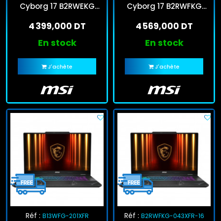
Cyborg 17 B2RWEKG
Cyborg 17 B2RWFKG
Core 5 210H 16Go
Core 5 210H 16Go
4 399,000 DT
4 569,000 DT
512Go SSD RTX 5050
512Go SSD RTX 5060
En stock
En stock
J'achète
J'achète
Réf :
Réf :
B13WFG-201XFR
B2RWFKG-043XFR-16