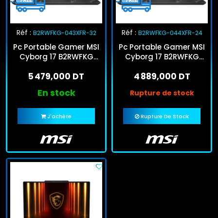
Réf :
Réf :
B2RWFKG-043XFR-32
B2RWFKG-044XFR-24
Pc Portable Gamer MSI
Pc Portable Gamer MSI
Cyborg 17 B2RWFKG
Cyborg 17 B2RWFKG
Core 7 240H 32Go
Core 5 210H 24Go
5 479,000 DT
4 889,000 DT
512Go SSD RTX 5060
512Go SSD RTX 5060
En stock
Rupture de stock
J'achète
Rupture De Stock