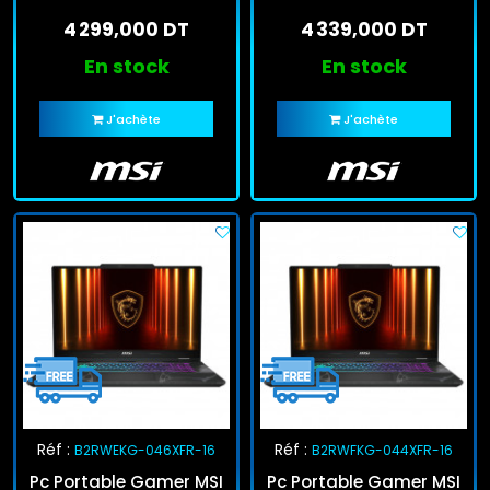
Core 7 240H 8Go
Core 7 240H 8Go
4 299,000 DT
4 339,000 DT
512Go SSD RTX 5050
512Go SSD RTX 5060
En stock
En stock
J'achète
J'achète
Réf :
Réf :
B2RWEKG-046XFR-16
B2RWFKG-044XFR-16
Pc Portable Gamer MSI
Pc Portable Gamer MSI