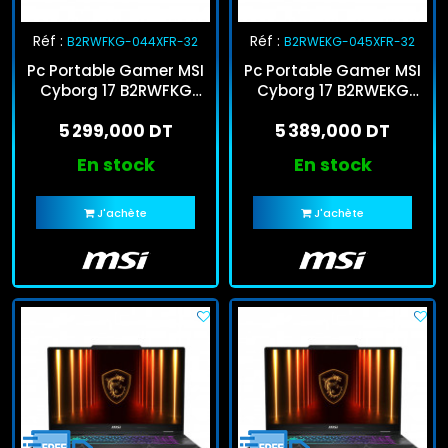
Réf :
Réf :
B2RWFKG-044XFR-32
B2RWEKG-045XFR-32
Pc Portable Gamer MSI
Pc Portable Gamer MSI
Cyborg 17 B2RWFKG
Cyborg 17 B2RWEKG
Core 5 210H 32Go
Core 7 240H 32Go
5 299,000 DT
5 389,000 DT
512Go SSD RTX 5060
512Go SSD RTX 5050
En stock
En stock
J'achète
J'achète