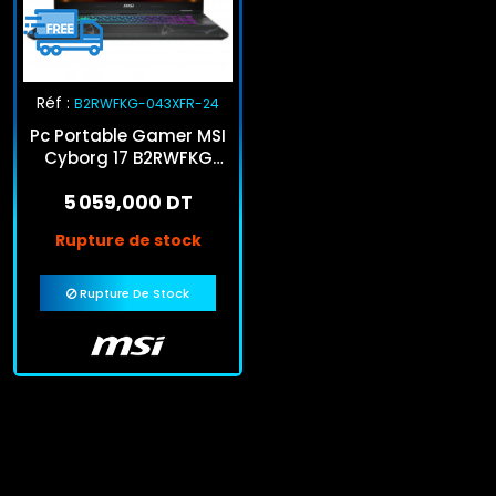
Réf :
B2RWFKG-043XFR-24
Pc Portable Gamer MSI
Cyborg 17 B2RWFKG
Core 7 240H 24Go
5 059,000 DT
512Go SSD RTX 5060
Rupture de stock
Rupture De Stock