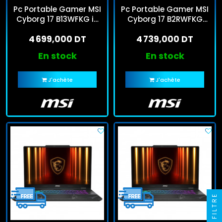
Pc Portable Gamer MSI
Pc Portable Gamer MSI
Cyborg 17 B13WFKG i5
Cyborg 17 B2RWFKG
13Gén 16Go 512Go SSD
Core 7 240H 16Go
4 699,000 DT
4 739,000 DT
RTX 5060
512Go SSD RTX 5060
En stock
En stock
J'achète
J'achète
FILTRE