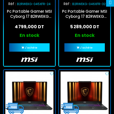
Réf :
Réf :
B2RWEKG-045XFR-24
B2RWEKG-046XFR-32
Pc Portable Gamer MSI
Pc Portable Gamer MSI
Cyborg 17 B2RWEKG
Cyborg 17 B2RWEKG
Core 7 240H 24Go
Core 5 210H 32Go
4 799,000 DT
5 289,000 DT
512Go SSD RTX 5050
512Go SSD RTX 5050
En stock
En stock
J'achète
J'achète