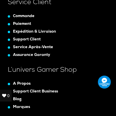
Service Client
Commande
Paiement
Expédition & Livraison
Support Client
Service Après-Vente
Assurance Garanty
L’univers Gamer Shop
A Propos
Contactez
nous
Support Client Business
0
0
Blog
Marques