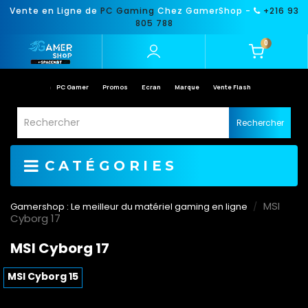
Vente en Ligne de
PC Gaming
Chez GamerShop -
+216 93
805 788
0
PC Gamer
Promos
Ecran
Marque
Vente Flash
Rechercher
CATÉGORIES
MSI
Gamershop : Le meilleur du matériel gaming en ligne
Cyborg 17
MSI Cyborg 17
MSI Cyborg 15