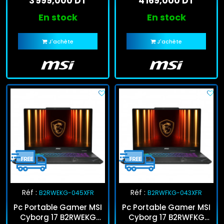
3 999,000 DT
4 169,000 DT
SSD RTX 5050
SSD RTX 5060
En stock
En stock
J'achète
J'achète
Réf :
Réf :
B2RWEKG-045XFR
B2RWFKG-043XFR
Pc Portable Gamer MSI
Pc Portable Gamer MSI
Cyborg 17 B2RWEKG
Cyborg 17 B2RWFKG