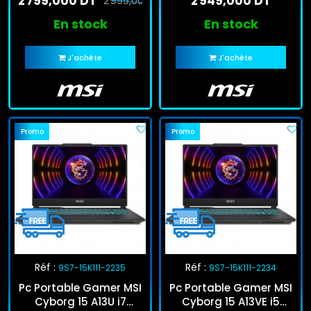
2 799,000 DT
2 949,000 DT
RTX 3050
2 999,000 DT
En stock
En stock
J'achète
J'achète
Promo
Promo
Réf :
Réf :
9S7-15K111-2235
9S7-15K111-2234
Pc Portable Gamer MSI
Pc Portable Gamer MSI
Cyborg 15 A13U i7
Cyborg 15 A13VE i5