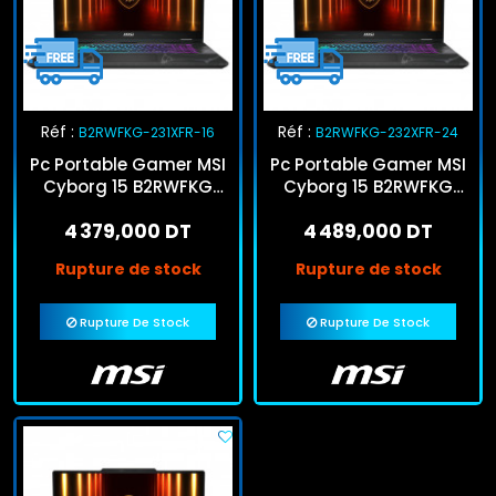
Réf :
Réf :
B2RWFKG-231XFR-16
B2RWFKG-232XFR-24
Pc Portable Gamer MSI
Pc Portable Gamer MSI
Cyborg 15 B2RWFKG
Cyborg 15 B2RWFKG
Core 7 16Go 512Go SSD
Core 5 24Go 512Go
4 379,000 DT
4 489,000 DT
RTX 5060
SSD RTX 5060
Rupture de stock
Rupture de stock
Rupture De Stock
Rupture De Stock