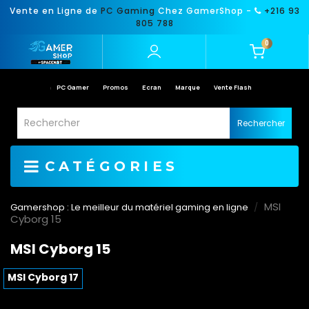
Vente en Ligne de
PC Gaming
Chez GamerShop -
+216 93
805 788
0
PC Gamer
Promos
Ecran
Marque
Vente Flash
Rechercher
CATÉGORIES
MSI
Gamershop : Le meilleur du matériel gaming en ligne
Cyborg 15
MSI Cyborg 15
MSI Cyborg 17