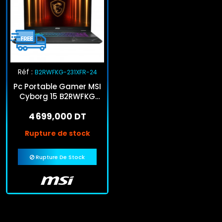
Réf :
B2RWFKG-231XFR-24
Pc Portable Gamer MSI
Cyborg 15 B2RWFKG
Core 7 24Go 512Go
4 699,000 DT
SSD RTX 5060
Rupture de stock
Rupture De Stock