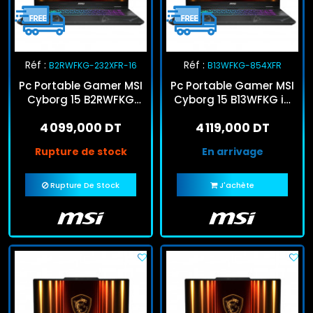
Réf :
Réf :
B2RWFKG-232XFR-16
B13WFKG-854XFR
Pc Portable Gamer MSI
Pc Portable Gamer MSI
Cyborg 15 B2RWFKG
Cyborg 15 B13WFKG i5
Core 5 16Go 512Go SSD
13Gén 16Go 512Go SSD
4 099,000 DT
4 119,000 DT
RTX 5060
RTX 5060
Rupture de stock
En arrivage
Rupture De Stock
J'achète