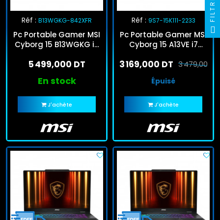
FILTRE
Réf :
Réf :
B13WGKG-842XFR
9S7-15K111-2233
Pc Portable Gamer MSI
Pc Portable Gamer MSI
Cyborg 15 B13WGKG i7
Cyborg 15 A13VE i7
13Gén 16Go 1To SSD
13Gén 16Go 512Go SSD
5 499,000 DT
3 169,000 DT
RTX 5070
RTX 4050
3 479,000 D
En stock
Épuisé
J'achète
J'achète