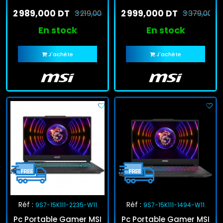
13Gén 16Go 512Go SSD
13Gén 16Go 512Go SSD
2 989,000 DT
2 999,000 DT
RTX 3050
3 219,000 DT
RTX 4050
3 379,000 
En stock
En stock
J'achète
J'achète
Réf :
Réf :
9S7-15K111-2235-W11
9S7-15K111-1494-W11
Pc Portable Gamer MSI
Pc Portable Gamer MSI