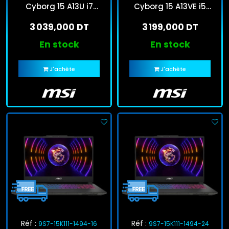
Cyborg 15 A13U i7
Cyborg 15 A13VE i5
13Gén 16Go 512Go SSD
13Gén 8Go 512Go SSD
3 039,000 DT
3 199,000 DT
RTX 3050 Windows 11
Windows 11
Pro
En stock
En stock
J'achète
J'achète
Réf :
Réf :
9S7-15K111-1494-16
9S7-15K111-1494-24