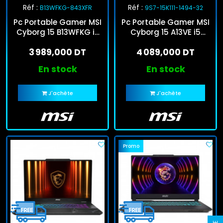
Réf :
Réf :
B13WFKG-843XFR
9S7-15K111-1494-32
Pc Portable Gamer MSI
Pc Portable Gamer MSI
Cyborg 15 B13WFKG i7
Cyborg 15 A13VE i5
13Gén 16Go 512Go SSD
13Gén 32Go 512Go SSD
3 989,000 DT
4 089,000 DT
RTX 5060
En stock
En stock
J'achète
J'achète
Promo