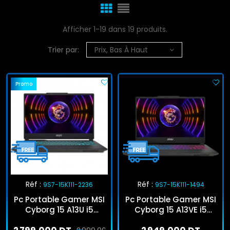
Afficher 1-19 dans 19 produits.
Trier par:
Prix, Bas À Haut
Promo
Réf :
Réf :
9S7-15K111-2236
9S7-15K111-1494
Pc Portable Gamer MSI
Pc Portable Gamer MSI
Cyborg 15 A13U i5
Cyborg 15 A13VE i5
13Gén 16Go 512Go SSD
13Gén 8Go 512Go SSD