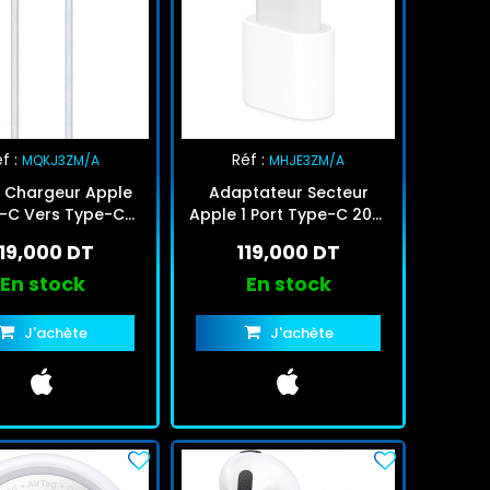
f :
Réf :
MQKJ3ZM/A
MHJE3ZM/A
 Chargeur Apple
Adaptateur Secteur
-C Vers Type-C
Apple 1 Port Type-C 20W
Blanc
Blanc
119,000 DT
119,000 DT
En stock
En stock
J'achète
J'achète