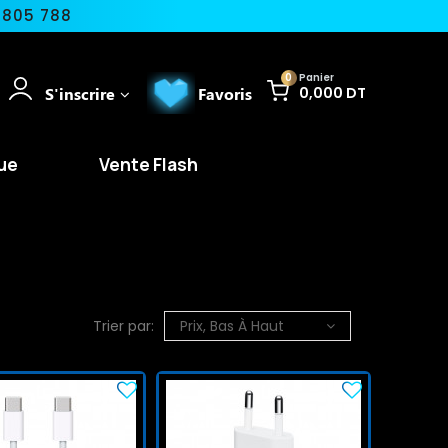
 805 788
0
Panier
S'inscrire
Favoris
0,000 DT
ue
Vente Flash
Trier par:
Prix, Bas À Haut