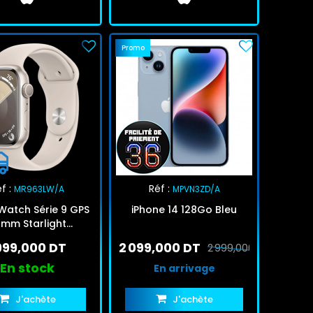
Promo
f :
Réf :
MR963LW/A
MPVN3ZD/A
Watch Série 9 GPS
iPhone 14 128Go Bleu
mm Starlight
Aluminum
 999,000 DT
2 099,000 DT
2 999,000 DT
En stock
En arrivage
J'achète
J'achète