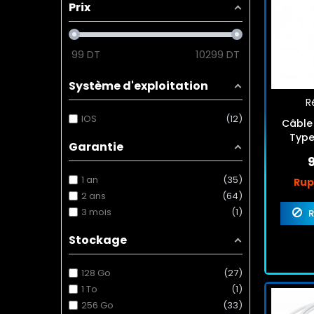
Prix
99
DT
10299
DT
Système d'exploitation
Ré
IOS
12
Câble
Type
Garantie
1 an
35
Rup
2 ans
64
3 mois
1
R
Stockage
128 Go
27
1 To
1
256 Go
33