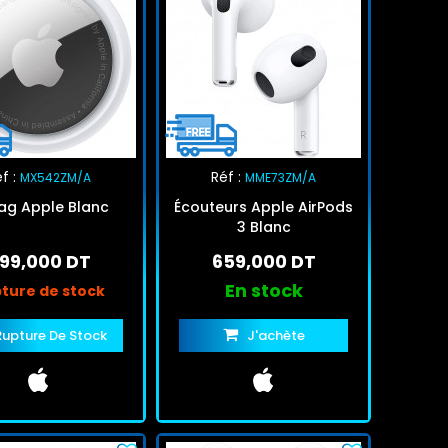
f :
Réf :
MX542ZM/A
MME73ZM/A
ag Apple Blanc
Écouteurs Apple AirPods
3 Blanc
99,000 DT
659,000 DT
En stock
ture de stock
Rupture De Stock
J'achète