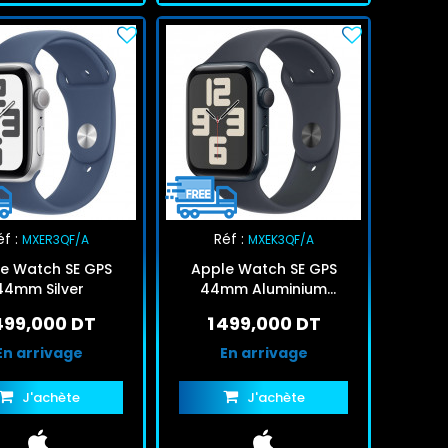
f :
Réf :
MXER3QF/A
MXEK3QF/A
e Watch SE GPS
Apple Watch SE GPS
44mm Silver
44mm Aluminium
Midnight
 499,000 DT
1 499,000 DT
En arrivage
En arrivage
J'achète
J'achète