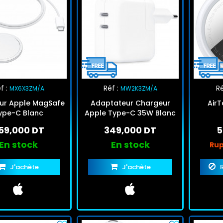
f :
Réf :
Ré
MX6X3ZM/A
MW2K3ZM/A
ur Apple MagSafe
Adaptateur Chargeur
AirT
ype-C Blanc
Apple Type-C 35W Blanc
59,000 DT
349,000 DT
5
En stock
En stock
Rup
J'achète
J'achète