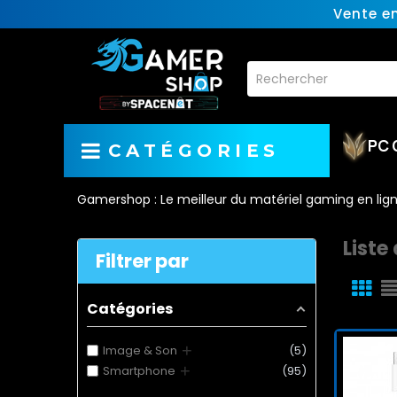
Vente e
PC 
CATÉGORIES
Gamershop : Le meilleur du matériel gaming en lig
Liste
Filtrer par
Catégories
+
Image & Son
5
+
Smartphone
95