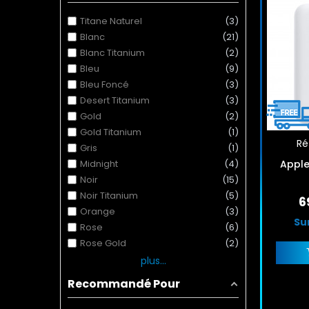
Titane Naturel
3
Blanc
21
Blanc Titanium
2
Bleu
9
Bleu Foncé
3
Desert Titanium
3
Gold
2
Gold Titanium
1
Réf
Gris
1
Midnight
4
Apple
Noir
15
Noir Titanium
5
6
Orange
3
Su
Rose
6
Rose Gold
2
plus...
Recommandé Pour