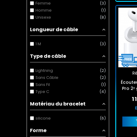
Femme
3
Homme
1
Unisexe
8
Longueur de câble
1 M
3
Type de câble
Lightning
2
Ré
Sans Câble
2
Écoute
Sans Fil
1
Pro 2ᵉ
Type C
4
1
Matériau du bracelet
silicone
6
Forme