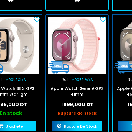
f :
Réf :
Ré
MR9U3QL/A
MR953LW/A
 Watch SE 3 GPS
Apple Watch Série 9 GPS
Apple 
mm Starlight
41mm
45
699,000 DT
1 999,000 DT
1
En stock
Rupture de stock
J'achète
Rupture De Stock