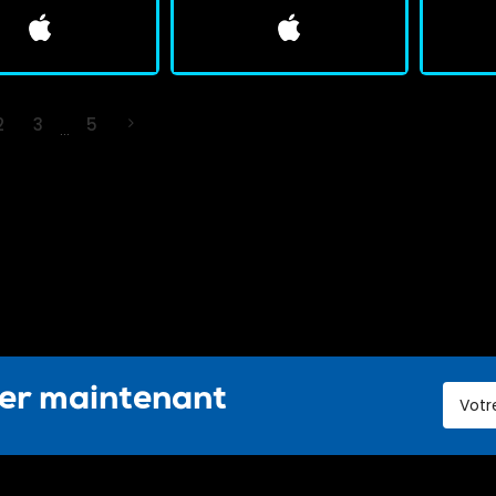
2
3
5
…
ter maintenant