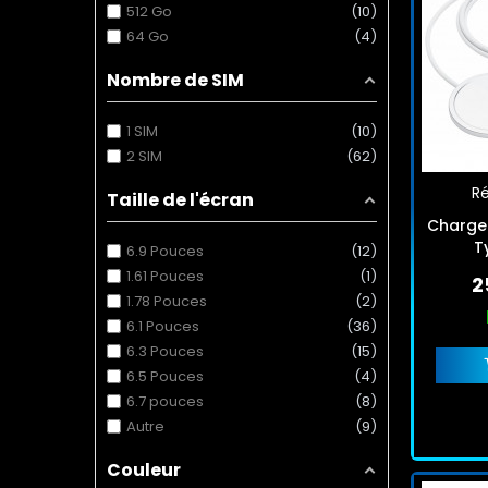
512 Go
10
64 Go
4
Nombre de SIM
1 SIM
10
2 SIM
62
Ré
Taille de l'écran
Charge
T
6.9 Pouces
12
1.61 Pouces
1
2
1.78 Pouces
2
6.1 Pouces
36
6.3 Pouces
15
6.5 Pouces
4
6.7 pouces
8
Autre
9
Couleur