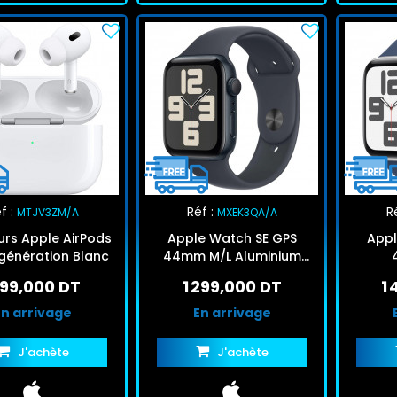
f :
Réf :
Ré
MTJV3ZM/A
MXEK3QA/A
urs Apple AirPods
Apple Watch SE GPS
Appl
 génération Blanc
44mm M/L Aluminium
Midnight
 199,000 DT
1 299,000 DT
1
En arrivage
En arrivage
J'achète
J'achète