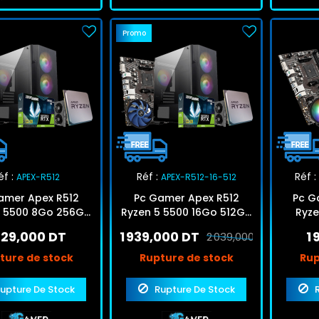
Promo
éf :
Réf :
Réf :
APEX-R512
APEX-R512-16-512
amer Apex R512
Pc Gamer Apex R512
Pc G
5 5500 8Go 256Go
Ryzen 5 5500 16Go 512Go
Ryze
 RTX 3050 6Go
SSD RTX 3050 6Go
512G
829,000 DT
1 939,000 DT
1
2 039,000 DT
ture de stock
Rupture de stock
Rup
upture De Stock
Rupture De Stock