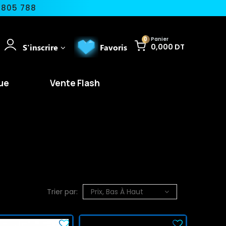
 805 788
0
Panier
S'inscrire
Favoris
0,000 DT
ue
Vente Flash
Trier par:
Prix, Bas À Haut