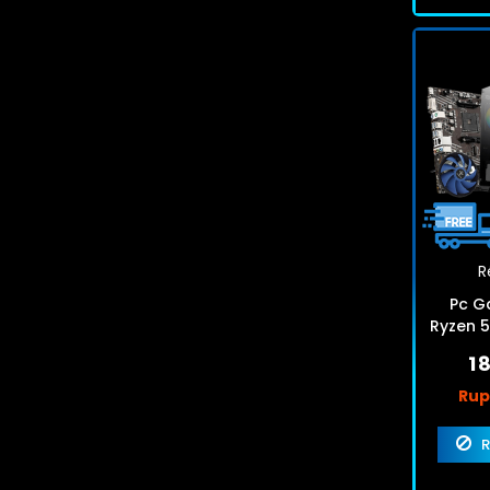
R
Pc G
Ryzen 
SSD
1 
Rup
R