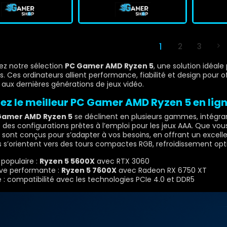
1
2
3
z notre sélection
PC Gamer AMD Ryzen 5
, une solution idéale
s. Ces ordinateurs allient performance, fiabilité et design pour o
aux dernières générations de jeux vidéo.
ez le meilleur PC Gamer AMD Ryzen 5 en lig
Gamer AMD Ryzen 5
se déclinent en plusieurs gammes, intégran
e des configurations prêtes à l’emploi pour les jeux AAA. Que v
sont conçus pour s’adapter à vos besoins, en offrant un excell
s s’orientent vers des tours compactes RGB, refroidissement op
opulaire :
Ryzen 5 5600X
avec RTX 3060
ive performante :
Ryzen 5 7600X
avec Radeon RX 6750 XT
é : compatibilité avec les technologies PCIe 4.0 et DDR5