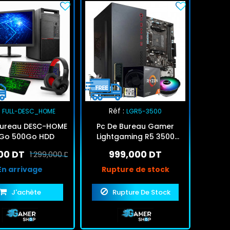
Réf :
FULL-DESC_HOME
LGR5-3500
Bureau DESC-HOME
Pc De Bureau Gamer
8Go 500Go HDD
Lightgaming R5 3500
AMD Ryzen 5 16Go 512Go
00 DT
999,000 DT
1 299,000 DT
SSD Noir
En arrivage
Rupture de stock
J'achète
Rupture De Stock