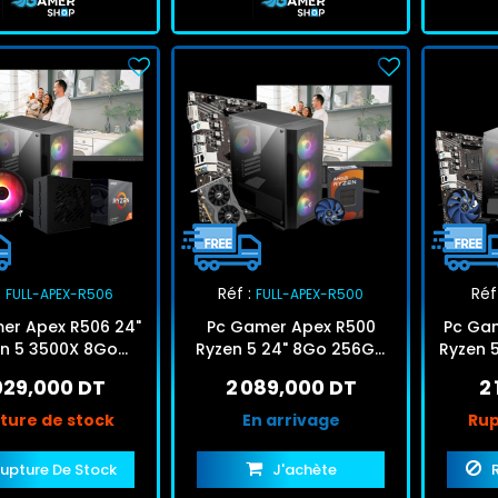
:
Réf :
Réf 
FULL-APEX-R506
FULL-APEX-R500
er Apex R506 24"
Pc Gamer Apex R500
Pc Gam
n 5 3500X 8Go
Ryzen 5 24" 8Go 256Go
Ryzen 
o SSD RTX 3050
SSD RTX 3050
SSD
029,000 DT
2 089,000 DT
2
ture de stock
En arrivage
Rup
upture De Stock
J'achète