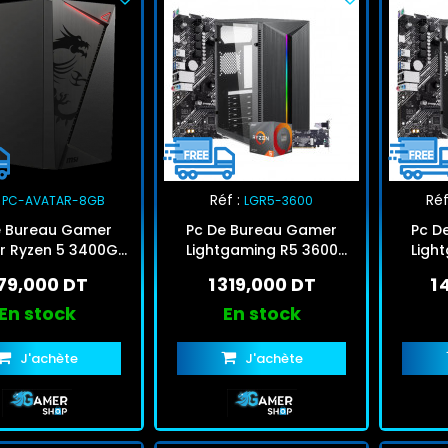
Réf :
Réf
PC-AVATAR-8GB
LGR5-3600
e Bureau Gamer
Pc De Bureau Gamer
Pc D
r Ryzen 5 3400G
Lightgaming R5 3600
Ligh
o 256Go SSD
AMD Ryzen 5 8Go 512Go
AMD Ry
79,000 DT
1 319,000 DT
1
SSD Noir
En stock
En stock
J'achète
J'achète