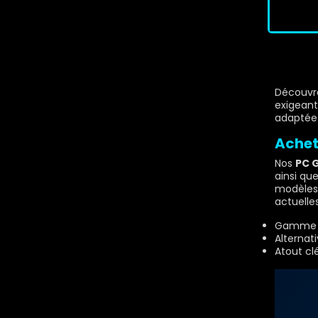
Découvre
exigeant
adaptée 
Achet
Nos
PC 
ainsi qu
modèles 
actuelle
Gamme p
Alternat
Atout cl