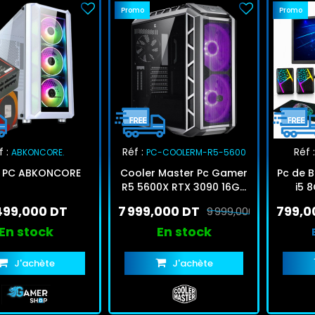
Promo
Promo
 :
Réf :
Réf :
ABKONCORE.
PC-COOLERM-R5-5600
 PC ABKONCORE
Cooler Master Pc Gamer
Pc de 
R5 5600X RTX 3090 16Go
i5 
DDR4 512Go SSD
499,000 DT
7 999,000 DT
799,0
9 999,000 DT
En stock
En stock
J'achète
J'achète