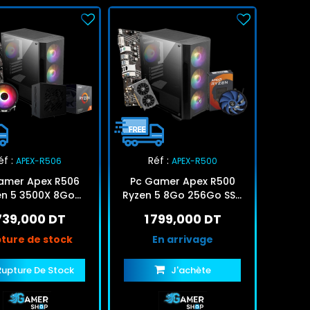
éf :
Réf :
APEX-R506
APEX-R500
amer Apex R506
Pc Gamer Apex R500
en 5 3500X 8Go
Ryzen 5 8Go 256Go SSD
SSD RTX 3050 6Go
RTX 3050
 739,000 DT
1 799,000 DT
ture de stock
En arrivage
Rupture De Stock
J'achète