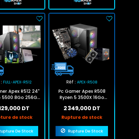
:
Réf :
FULL-APEX-R512
APEX-R508
er Apex R512 24"
Pc Gamer Apex R508
5 5500 8Go 256Go
Ryzen 5 3500X 16Go
 RTX 3050 6Go
512Go SSD RTX 5050 8Go
 129,000 DT
2 349,000 DT
ture de stock
Rupture de stock
Rupture De Stock
Rupture De Stock