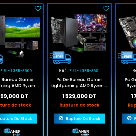
Réf :
R
FULL- LGR5-3500
FULL- LGR5-3501
e Bureau Gamer
Pc De Bureau Gamer
Pc G
aming AMD Ryzen 5
Lightgaming AMD Ryzen 5
Ryz
56Go SSD GT610
16Go 256Go SSD
256Go 
399,000 DT
1 529,000 DT
1
ture de stock
Rupture de stock
Rup
upture De Stock
Rupture De Stock