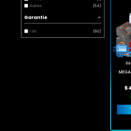
Autres
54
Garantie
1 an
60
Réf
MEGA
6 