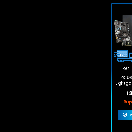
Réf :
Pc D
Lightg
8Go 2
1 
Rup
R