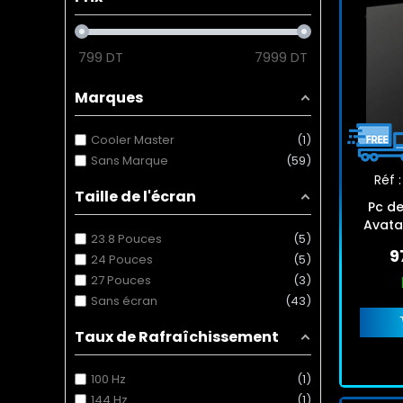
799
DT
7999
DT
Marques
Cooler Master
1
Sans Marque
59
Réf :
Taille de l'écran
Pc d
Avata
23.8 Pouces
5
8G
9
24 Pouces
5
27 Pouces
3
Sans écran
43
Taux de Rafraîchissement
100 Hz
1
144 Hz
1