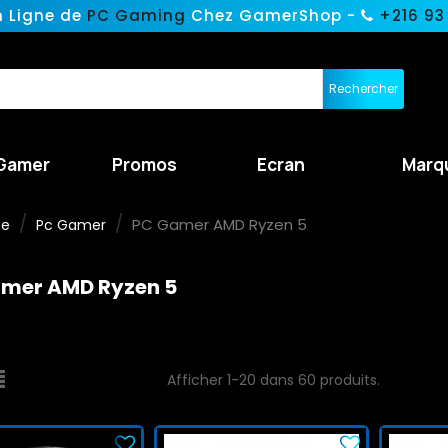
n Ligne de
PC Gaming
Chez GamerShop -
+216 93
Rechercher
Gamer
Promos
Ecran
Marq
PC Gamer AMD Ryzen 5
ne
Pc Gamer
mer AMD Ryzen 5
Afficher 1-20 dans 60 produits.