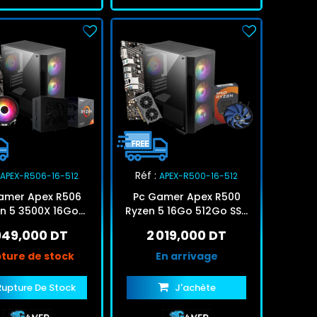
Réf :
APEX-R506-16-512
APEX-R500-16-512
amer Apex R506
Pc Gamer Apex R500
n 5 3500X 16Go
Ryzen 5 16Go 512Go SSD
o SSD RTX 3050
RTX 3050
 949,000 DT
2 019,000 DT
ture de stock
En arrivage
Rupture De Stock
J'achète