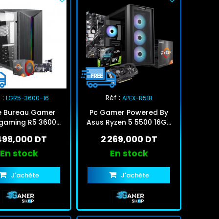
 :
Réf :
LGR5-3600-16
APEX-R518
e Bureau Gamer
Pc Gamer Powered By
tgaming R5 3600
Asus Ryzen 5 5500 16Go
zen 5 16Go 512Go
512Go SSD RTX 3050 6Go
 499,000 DT
2 269,000 DT
SSD Noir
En stock
En stock
J'achète
J'achète