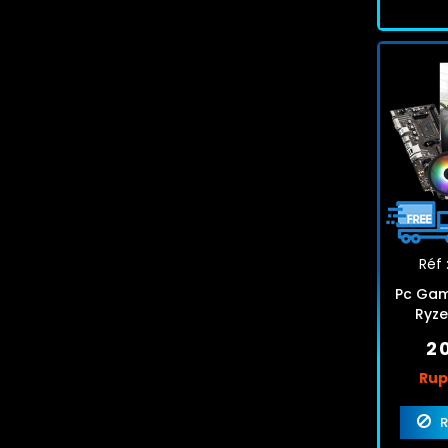
Réf 
Pc Gam
Ryze
256G
2 
Rup
R