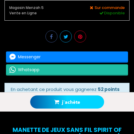
Sur commande
Magasin Menzah 5
Disponible
Vente en Ligne
Messenger
Whatsapp
En achetant ce produit vous gagnerez
52 points
bonus
grâce à notre programme de fidélité.
Votre panier totalisera
52 points bonus
.
j'achète
MANETTE DE JEUX SANS FIL SPIRIT OF