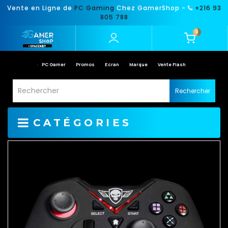
Vente en Ligne de
PC Gaming
Chez GamerShop -
+216 93
805 788
0
PC Gamer
Promos
Ecran
Marque
Vente Flash
Rechercher
CATÉGORIES