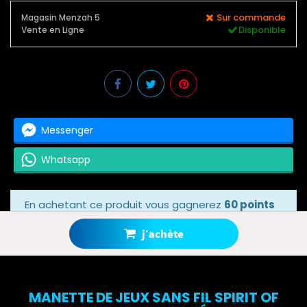
Sur commande
Magasin Menzah 5
Disponible
Vente en Ligne
Messenger
Whatsapp
En achetant ce produit vous gagnerez
60 points
bonus
grâce à notre programme de fidélité.
Votre panier totalisera
60 points bonus
.
j'achète
MANETTE DE JEUX SANS FIL SPIRIT OF