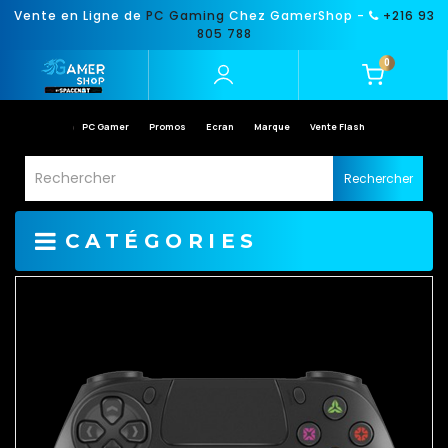
Vente en Ligne de
PC Gaming
Chez GamerShop -
+216 93
805 788
0
PC Gamer
Promos
Ecran
Marque
Vente Flash
Rechercher
CATÉGORIES