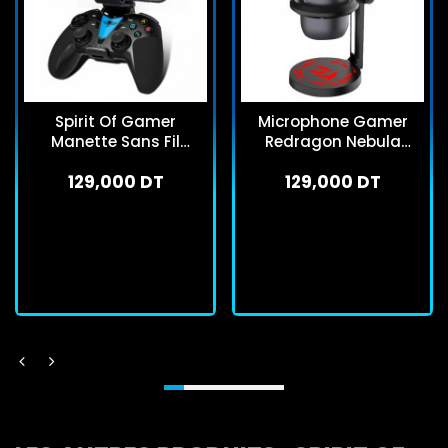
Spirit Of Gamer
Microphone Gamer
Manette Sans Fil
Redragon Nebula
Predator Noir
GM211 RGB Noir
129,000 DT
129,000 DT
En stock
En stock
J'achète
J'achète