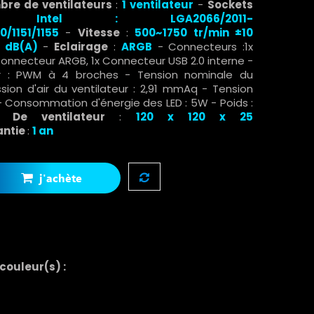
re de ventilateurs
:
1
ventilateur
-
Sockets
:
Intel :
LGA2066/2011-
0/1151/1155
-
Vitesse
:
500~1750 tr/min ±10
5 dB(A)
-
Eclairage
:
ARGB
- Connecteurs :1x
Connecteur ARGB, 1x Connecteur USB 2.0 interne -
ur : PWM à 4 broches - Tension nominale du
ssion d'air du ventilateur : 2,91 mmAq - Tension
- Consommation d'énergie des LED : 5W - Poids :
ns De ventilateur
:
120 x 120 x 25
antie
:
1 an
j'achète
 couleur(s) :