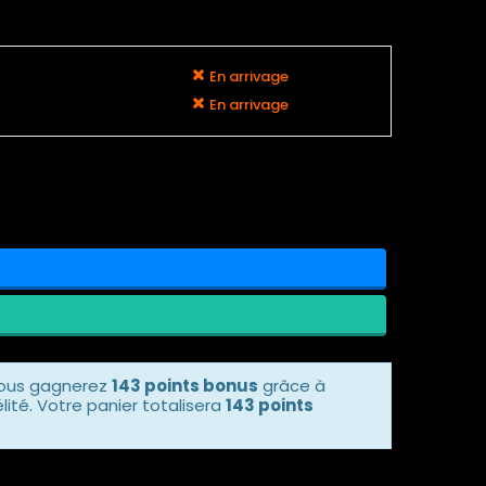
En arrivage
En arrivage
vous gagnerez
143 points bonus
grâce à
ité. Votre panier totalisera
143 points