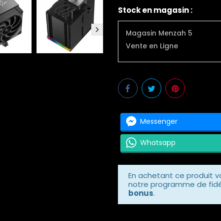
Stock en magasin :
Magasin Menzah 5
Vente en Ligne
Messenger
Whatsapp
En achetant ce produit 
notre programme de fidél
bonus
.