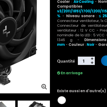
Cooler
:
AirCooling
-
Nomb
Compatibles
v3/2011/1851/1700/1200/115
%
-
Niveau sonore
:
≤ 2
Connecteur ventilateur, 1x 
Connecteur de ventilate
ventilateur : 12 V CC - Pre
nominale de la LED : 5 VCC 
1346 g -
Dimensio
mm
-
Couleur
:
Noir
-
Gar
Quantité
En arrivage
Existe aussi en d'autre(s)