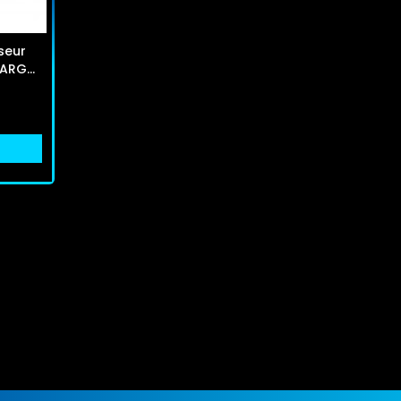
seur
 ARGB