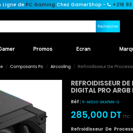
n Ligne de
PC Gaming
Chez GamerShop -
+216 93
Rechercher
Gamer
Promos
Ecran
Marq
Refroidisseur De Process
ne
Composants Pc
Aircooling
REFROIDISSEUR D
DIGITAL PRO ARGB
Réf :
R-AK500-BKAPMN-G
285,000 DT
TTC
Refroidisseur De Proces