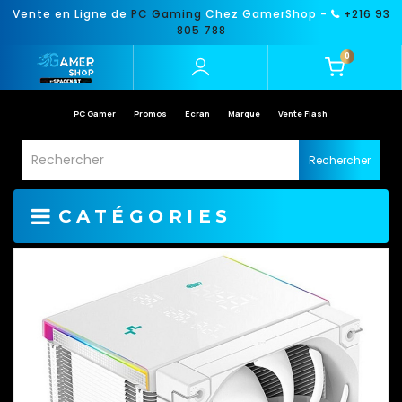
Vente en Ligne de
PC Gaming
Chez GamerShop -
+216 93
805 788
0
PC Gamer
Promos
Ecran
Marque
Vente Flash
Rechercher
CATÉGORIES