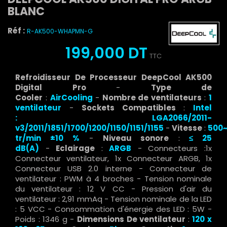
BLANC
Réf :
R-AK500-WHAPMN-G
199,000 DT
TTC
Refroidisseur De Processeur DeepCool AK500
Digital Pro
-
Type de
Cooler
:
AirCooling
-
Nombre de ventilateurs
:
1
ventilateur
-
Sockets Compatibles
:
Intel
:
LGA2066/2011-
v3/2011/1851/1700/1200/1150/1151/1155
-
Vitesse
:
500~
tr/min ±10 %
-
Niveau sonore
:
≤ 25
dB(A)
-
Eclairage
:
ARGB
- Connecteurs :1x
Connecteur ventilateur, 1x Connecteur ARGB, 1x
Connecteur USB 2.0 interne - Connecteur de
ventilateur : PWM à 4 broches - Tension nominale
du ventilateur : 12 V CC - Pression d'air du
ventilateur : 2,91 mmAq - Tension nominale de la LED
: 5 VCC - Consommation d'énergie des LED : 5W -
Poids : 1346 g -
Dimensions De ventilateur
:
120 x