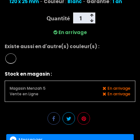
120 x 25 mm
-
Couleur
:
Blanc
-
Garantie
:
1 an
Quantité
En arrivage
Existe aussi en d'autre(s) couleur(s) :
Stock en magasin :
En arrivage
Magasin Menzah 5
En arrivage
Vente en Ligne
Messenger