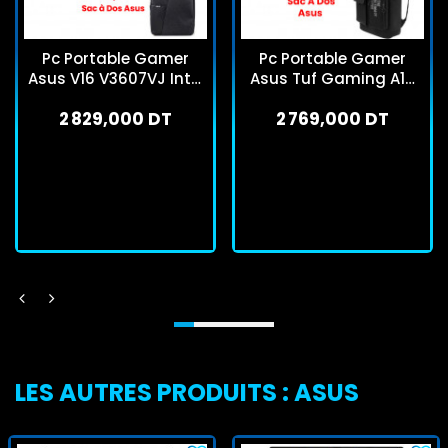
Pc Portable Gamer
Pc Portable Gamer
Asus V16 V3607VJ Intel
Asus Tuf Gaming A15
7 240H 8Go 512Go SSD
FA506NCR Ryzen 7 8Go
2 829,000 DT
2 769,000 DT
RTX 3050 Windows 11
512Go SSD Windows 11
RTX 3050
En stock
En stock
J'achète
J'achète
LES AUTRES PRODUITS : ASUS