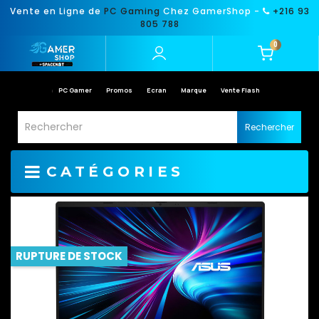
Vente en Ligne de
PC Gaming
Chez GamerShop -
+216 93
805 788
0
PC Gamer
Promos
Ecran
Marque
Vente Flash
Rechercher
CATÉGORIES
RUPTURE DE STOCK