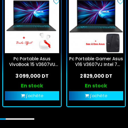
Pc Portable Asus
Pc Portable Gamer Asus
VivoBook 15 V3607VU
V16 V3607VJ Intel 7
Core 5 8Go 512Go SSD
240H 8Go 512Go SSD
3 099,000 DT
2 829,000 DT
RTX 4050 W11
RTX 3050 Windows 11
En stock
En stock
j'achète
j'achète