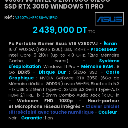
SSD RTX 3050 WINDOWS 11 PRO
Réf :
V3607VJ-RP086-W11PRO
2 439,000 DT
TTC
Pc Portable Gamer Asus V16 V3607VJ
-
Écran
:
16.0" WUXGA (1920 x 1200), LED, 144Hz -
Processeur
:
Intel Core 5 210H (up to 4.8 GHz, 12Mo Mémoire
Cache, 8 cores) -
Système
d'exploitation
:Windows 11 Pro -
Mémoire RAM
: 8
Go
DDR5
-
Disque Dur
: 512Go SSD -
Carte
Graphique
: NVIDIA GeForce RTX 3050 (6Go de
Mémoire dédiée GDDR6 ) avec Wi-Fi6, Bluetooth 5.3
- 1x USB 3.2 Gen 1 Type-C, 2x USB 3.2 Gen 1 Type-A, 1x
HDMI 2.1 FRL, 1x 3.5mm Combo Audio Jack, 1x DC-in
-
Webcam FHD 1080p
-
Haut-parleur
et
Microphone réseau intégrés
-
Clavier chiclet
rétroéclairé avec touche numérique
-
Couleur
:
Noir -
Garantie
: 1 an