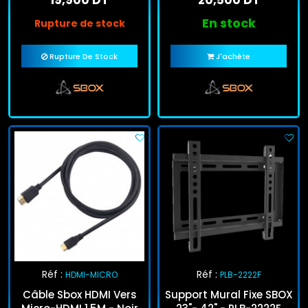
19,900 DT
20,500 DT
En stock
Rupture de stock
Rupture De Stock
J'achète
Réf :
Réf :
HDMI-MICRO
PLB-2222F
Câble Sbox HDMI Vers
Support Mural Fixe SBOX