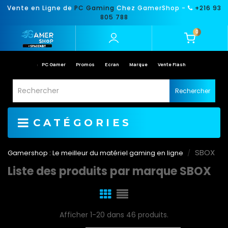
Vente en Ligne de
PC Gaming
Chez GamerShop -
+216 93
805 788
0
PC Gamer
Promos
Ecran
Marque
Vente Flash
Rechercher
CATÉGORIES
SBOX
Gamershop : Le meilleur du matériel gaming en ligne
Liste des produits par marque SBOX
Afficher 1-20 dans 46 produits.