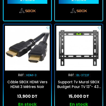
J'achète
J'achète
Réf :
Réf :
HDMI-3
BL-3722F
Câble SBOX HDMI Vers
Support Tv Mural SBOX
HDMI 3 Mètres Noir
Budget Pour TV 13''- 43''
Noir
13,900 DT
15,000 DT
En stock
En stock