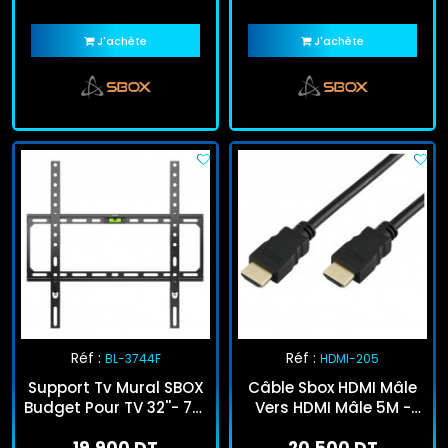
J'achète
J'achète
Réf :
Réf :
BL-3744F
HDMI-205
Support Tv Mural SBOX
Câble Sbox HDMI Mâle
Budget Pour TV 32''- 75''
Vers HDMI Mâle 5M -
Noir
Noir