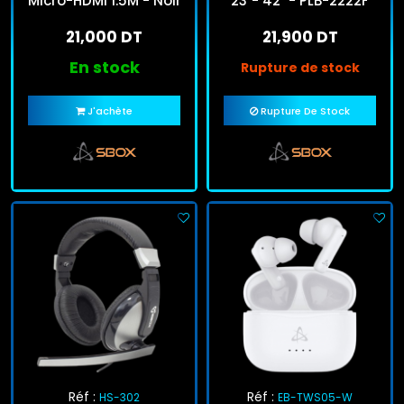
Micro-HDMI 1.5M - Noir
23"- 42" - PLB-2222F
21,000 DT
21,900 DT
En stock
Rupture de stock
J'achète
Rupture De Stock
Réf :
Réf :
HS-302
EB-TWS05-W