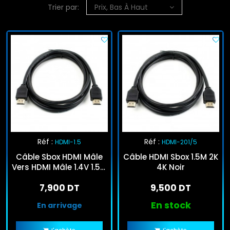
Trier par:
Prix, Bas À Haut
Réf :
Réf :
HDMI-1.5
HDMI-201/5
Câble Sbox HDMI Mâle
Câble HDMI Sbox 1.5M 2K
Vers HDMI Mâle 1.4V 1.5M
4K Noir
- Noir
7,900 DT
9,500 DT
En stock
En arrivage