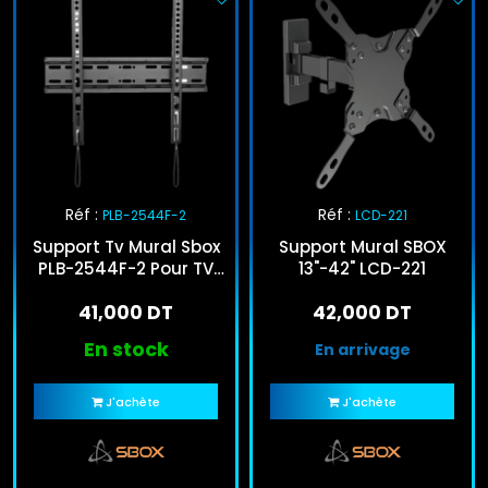
Réf :
Réf :
PLB-2544F-2
LCD-221
Support Tv Mural Sbox
Support Mural SBOX
PLB-2544F-2 Pour TV
13"-42" LCD-221
32"-55" Noir
41,000 DT
42,000 DT
En stock
En arrivage
J'achète
J'achète