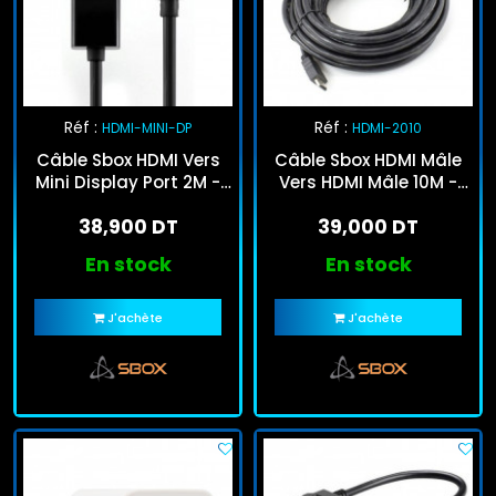
Réf :
Réf :
HDMI-MINI-DP
HDMI-2010
Câble Sbox HDMI Vers
Câble Sbox HDMI Mâle
Mini Display Port 2M -
Vers HDMI Mâle 10M -
Noir
Noir
38,900 DT
39,000 DT
En stock
En stock
J'achète
J'achète