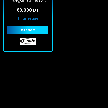
Yuegan YG-1182BT
Marron
69,000 DT
En arrivage
J'achète