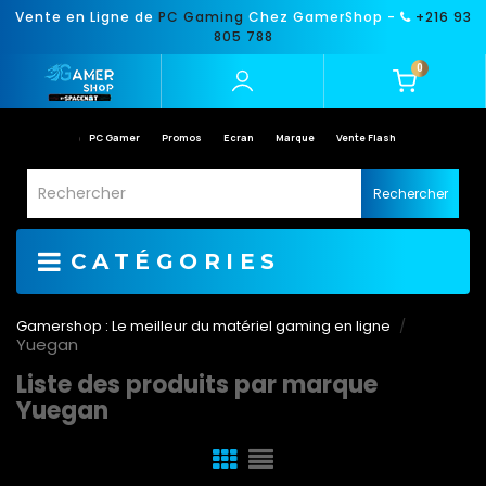
Vente en Ligne de
PC Gaming
Chez GamerShop -
+216 93
805 788
0
PC Gamer
Promos
Ecran
Marque
Vente Flash
Rechercher
CATÉGORIES
Gamershop : Le meilleur du matériel gaming en ligne
Yuegan
Liste des produits par marque
Yuegan