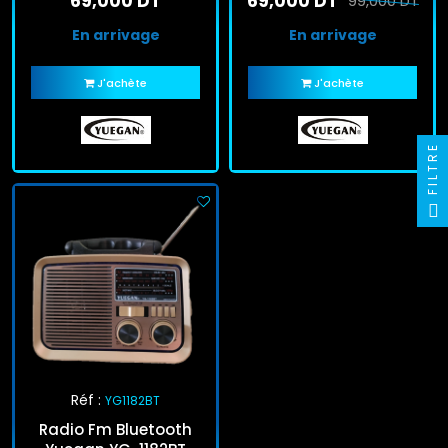
69,000 DT
69,000 DT
99,000 DT
En arrivage
En arrivage
J'achète
J'achète
FILTRE
Réf :
YG1182BT
Radio Fm Bluetooth