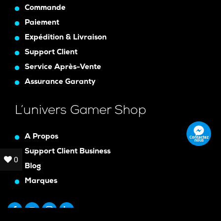
Commande
Paiement
Expédition & Livraison
Support Client
Service Après-Vente
Assurance Garanty
L’univers Gamer Shop
A Propos
Contactez
nous
Support Client Business
0
0
Blog
Marques