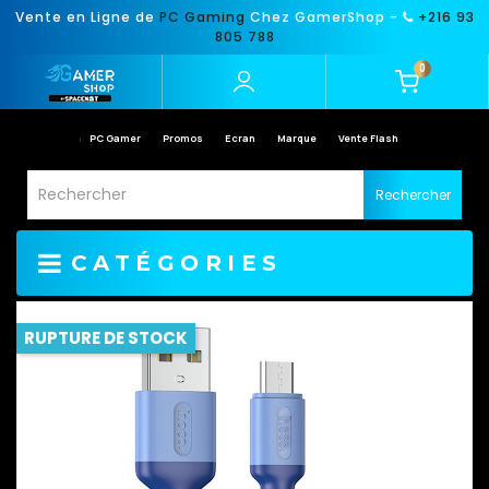
Vente en Ligne de
PC Gaming
Chez GamerShop -
+216 93
805 788
0
PC Gamer
Promos
Ecran
Marque
Vente Flash
Rechercher
CATÉGORIES
RUPTURE DE STOCK