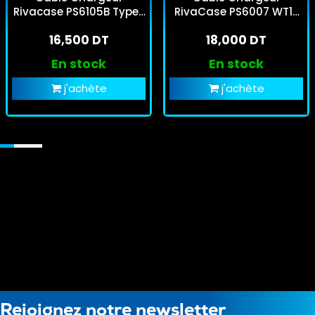
Rivacase PS6105B Type-
RivaCase PS6007 WT12
C Gris
Type-C Vers Lightning
16,500 DT
18,000 DT
Blanc
En stock
En stock
j'achète
j'achète
Rejoignez notre newsletter