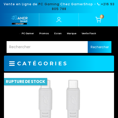
Vente en Ligne de
PC Gaming
Chez GamerShop -
+216 93
805 788
0
PC Gamer
Promos
Ecran
Marque
Vente Flash
Rechercher
CATÉGORIES
RUPTURE DE STOCK