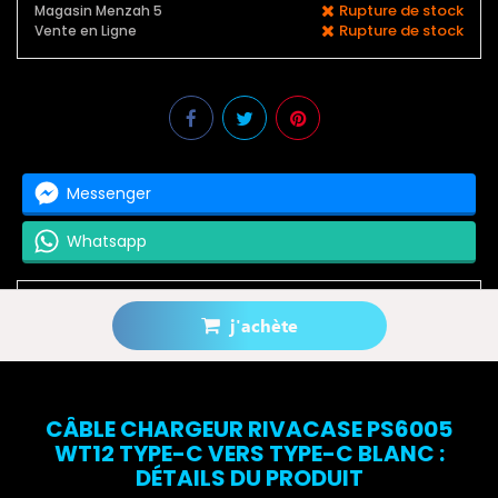
Rupture de stock
Magasin Menzah 5
Rupture de stock
Vente en Ligne
Messenger
Whatsapp
j'achète
Prévenez-moi lorsque le produit est disponible
CÂBLE CHARGEUR RIVACASE PS6005
WT12 TYPE-C VERS TYPE-C BLANC :
DÉTAILS DU PRODUIT