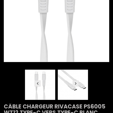
CÂBLE CHARGEUR RIVACASE PS6005
WT12 TYPE-C VERS TYPE-C BLANC