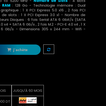
 to 5200 MHz -
Nombre de Slots
: 4 slots
e RAM
: 128 Go -
Technologie mémoire : Dual
 graphique :
1 X PCI Express 5.0 x16 , 2 fois PCI
de slots : 1 X PCI Express 3.0 x1 - Nombre de
teurs Disques :
6 fois Serial ATA 6 Gbit/s (SATA
4.0 x4 + SATA 6 Gb/s , 2 fois M.2 - PCI-E 4.0 x4 , 1 X
 6 Gb/s
- Dimensions 305 x 244 mm - Wifi -
j'achète
MOIS
JUSQU'À 60 MOIS
900 DT
Voir Conditions