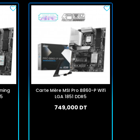
ming
Carte Mère MSI Pro B860-P Wifi
R5
LGA 1851 DDR5
Tom
749,000 DT
En stock
J'achète