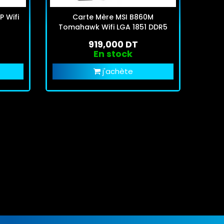
P Wifi
Carte Mère MSI B860M
Cart
Tomahawk Wifi LGA 1851 DDR5
919,000 DT
En stock
j'achète