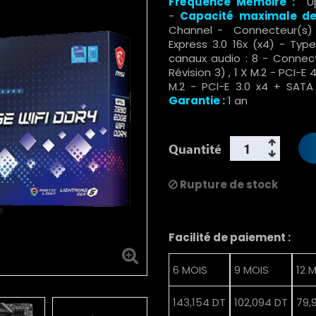
Fréquence Mémoire :
Up
-
Capacité maximale d
Channel - Connecteur(s)
Express 3.0 16x (x4)
- Type 
canaux audio : 8 - Connec
Révision 3) , 1 X M.2 - PCI-E 
M.2 - PCI-E 3.0 x4 + SATA
Garantie :
1 an
Quantité
Rupture de stock
Facilité de paiement :
6 MOIS
9 MOIS
12 
143,154 DT
102,094 DT
79,