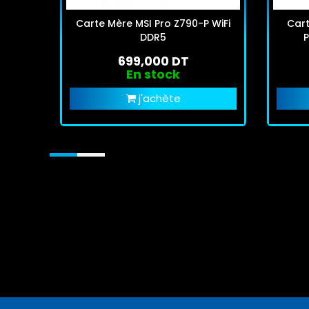
Carte Mère MSI Pro Z790-P WiFi
Car
DDR5
P
699,000 DT
En stock
j'achète