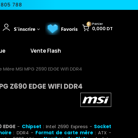
 805 788
0
Panier
S'inscrire
Favoris
0,000 DT
ue
Vente Flash
e Mère MSI MPG Z690 EDGE Wifi DDR4
PG Z690 EDGE WIFI DDR4
0 EDGE
-
Chipset
:
Intel Z690 Express -
Socket
moire
: DDR4 -
Format de carte
mère
: ATX -