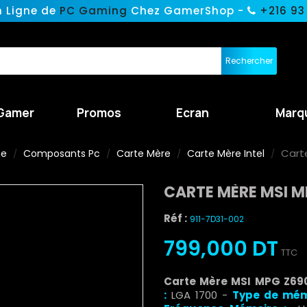
n Ligne de
PC Gaming
Chez GamerShop -
+216 93
Rechercher
Gamer
Promos
Ecran
Marq
Cart
ne
Composants Pc
Carte Mère
Carte Mère Intel
CARTE MÈRE MSI M
Réf :
911-7D31-002
799,000 DT
TTC
Carte Mère MSI MPG Z69
:
LGA 1700 -
Type de mé