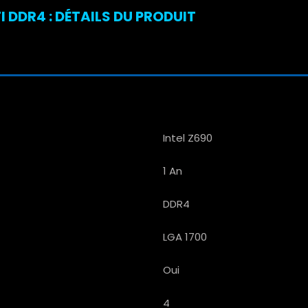
I DDR4 : DÉTAILS DU PRODUIT
Intel Z690
1 An
DDR4
LGA 1700
Oui
4