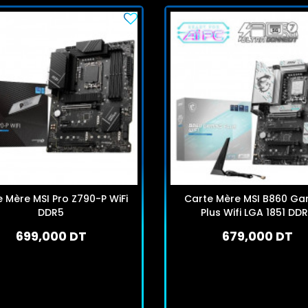
 Mère MSI Pro Z790-P WiFi
Carte Mère MSI B860 Ga
DDR5
Plus Wifi LGA 1851 DD
699,000 DT
679,000 DT
En stock
En stock
J'achète
J'achète