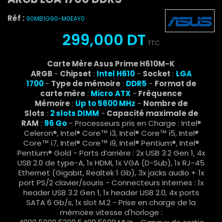
Réf :
90MB1G90-M0EAY0
299,000 DT
TTC
Carte Mère Asus Prime H610M-K
ARGB
-
Chipset
:
Intel H610
-
Socket
:
LGA
1700
-
Type de mémoire
:
DDR5
-
Format de
carte mère
:
Micro
ATX
-
Fréquence
Mémoire
:
Up to
5600 MHz
-
Nombre de
Slots
:
2
slots DIMM
-
Capacité maximale de
RAM
:
96 Go
- Processeurs pris en Charge : Intel®
Celeron®, Intel® Core™ i3, Intel® Core™ i5, Intel®
Core™ i7, Intel® Core™ i9, Intel® Pentium®, Intel®
Pentium® Gold - Ports d’arrière : 2x USB 3.2 Gen 1, 4x
USB 2.0 de type-A, 1x HDMI, 1x VGA (D-Sub), 1x RJ-45
Ethernet (Gigabit, Realtek 1 Gb), 3x jacks audio + 1x
port PS/2 clavier/souris - Connecteurs internes : 1x
header USB 3.2 Gen 1, 1x header USB 2.0, 4x ports
SATA 6 Gb/s, 1x slot M.2 - Prise en charge de la
mémoire vitesse d'horloge :