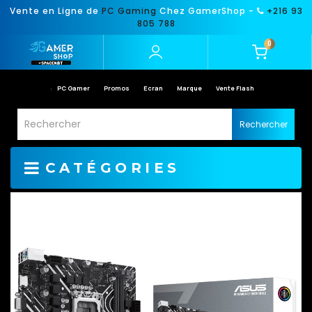
Vente en Ligne de
PC Gaming
Chez GamerShop -
+216 93
805 788
0
PC Gamer
Promos
Ecran
Marque
Vente Flash
Rechercher
CATÉGORIES