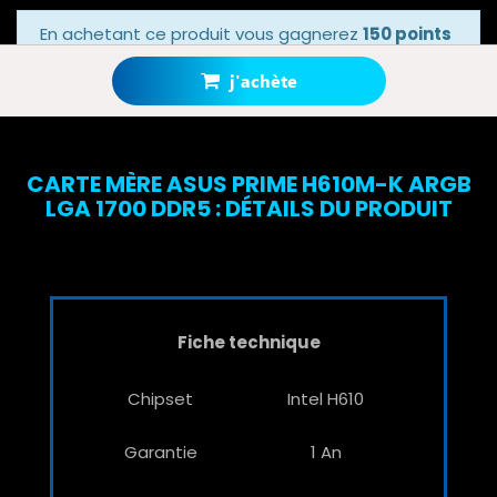
En achetant ce produit vous gagnerez
150 points
bonus
grâce à notre programme de fidélité.
Votre panier totalisera
150 points bonus
.
j'achète
CARTE MÈRE ASUS PRIME H610M-K ARGB
LGA 1700 DDR5 : DÉTAILS DU PRODUIT
Fiche technique
Chipset
Intel H610
Garantie
1 An