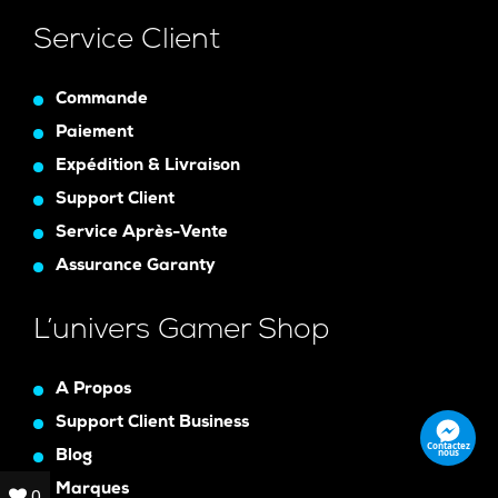
Service Client
Commande
Paiement
Expédition & Livraison
Support Client
Service Après-Vente
Assurance Garanty
L’univers Gamer Shop
A Propos
Support Client Business
Contactez
nous
Blog
Marques
0
0